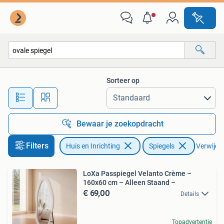
Woonaccessoires | Spiegels
Sorteer op
Alle afstanden…
Bewaar je zoekopdracht
Filters
Huis en Inrichting
Spiegels
Verwijder
LoXa Passpiegel Velanto Crème –
160x60 cm – Alleen Staand –
€ 69,00
Details
Topadvertentie