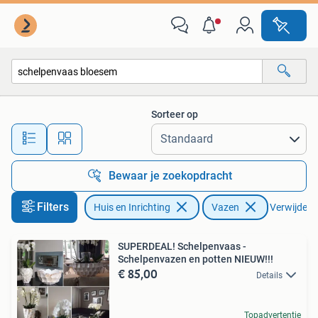
Woonaccessoires | Vazen
Sorteer op
Alle afstanden…
Bewaar je zoekopdracht
Filters
Huis en Inrichting
Vazen
Verwijder fi
SUPERDEAL! Schelpenvaas -
Schelpenvazen en potten NIEUW!!!
€ 85,00
Details
Topadvertentie