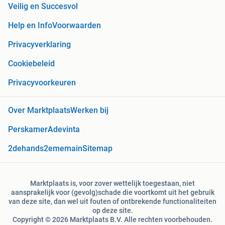
Veilig en Succesvol
Help en Info
Voorwaarden
Privacyverklaring
Cookiebeleid
Privacyvoorkeuren
Over Marktplaats
Werken bij
Perskamer
Adevinta
2dehands
2ememain
Sitemap
Marktplaats is, voor zover wettelijk toegestaan, niet
aansprakelijk voor (gevolg)schade die voortkomt uit het gebruik
van deze site, dan wel uit fouten of ontbrekende functionaliteiten
op deze site.
Copyright © 2026 Marktplaats B.V. Alle rechten voorbehouden.