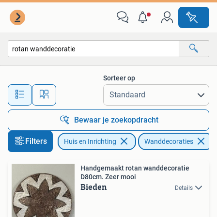
Woonaccessoires | Wanddecoraties
Sorteer op
Alle afstanden…
Bewaar je zoekopdracht
Filters
Huis en Inrichting
Wanddecoraties
V
Handgemaakt rotan wanddecoratie
D80cm. Zeer mooi
Bieden
Details