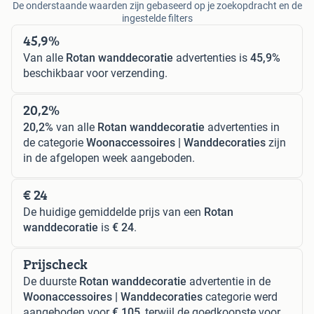
De onderstaande waarden zijn gebaseerd op je zoekopdracht en de
ingestelde filters
45,9%
Van alle
Rotan wanddecoratie
advertenties is
45,9%
beschikbaar voor verzending.
20,2%
20,2%
van alle
Rotan wanddecoratie
advertenties in
de categorie
Woonaccessoires | Wanddecoraties
zijn
in de afgelopen week aangeboden.
€ 24
De huidige gemiddelde prijs van een
Rotan
wanddecoratie
is
€ 24
.
Prijscheck
De duurste
Rotan wanddecoratie
advertentie in de
Woonaccessoires | Wanddecoraties
categorie werd
aangeboden voor
€ 105
, terwijl de goedkoopste voor