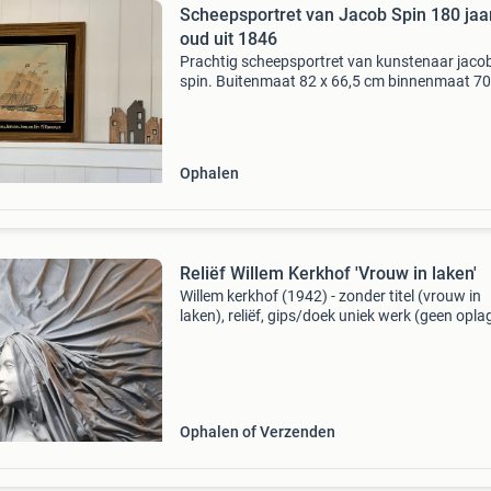
Scheepsportret van Jacob Spin 180 jaa
oud uit 1846
Prachtig scheepsportret van kunstenaar jaco
spin. Buitenmaat 82 x 66,5 cm binnenmaat 70
cm
Ophalen
Reliëf Willem Kerkhof 'Vrouw in laken'
Willem kerkhof (1942) - zonder titel (vrouw in
laken), reliëf, gips/doek uniek werk (geen opla
nummering). Herkomst: particuliere collectie,
nederland. Verder geen documentatie over ee
eigen
Ophalen of Verzenden