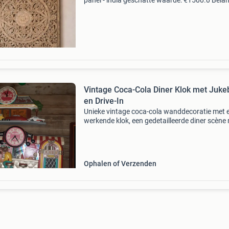
panel - india geschatte waarde: €1500.0 Belang
winnende biedingen zijn exclusief 9%
koperbescherming + €3 kavel beschrijving dit
indrukwek
Vintage Coca-Cola Diner Klok met Juke
en Drive-In
Unieke vintage coca-cola wanddecoratie met 
werkende klok, een gedetailleerde diner scène
jukebox en een drive-in gedeelte. Perfect voor
verzamelaars of als decoratie in een retro-th
kamer.
Ophalen of Verzenden