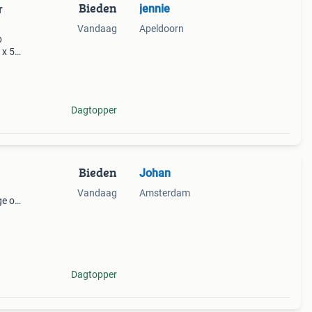
Bieden
jennie
r
Vandaag
Apeldoorn
b
 x 55
Dagtopper
Bieden
Johan
Vandaag
Amsterdam
ge of
rdere
Dagtopper