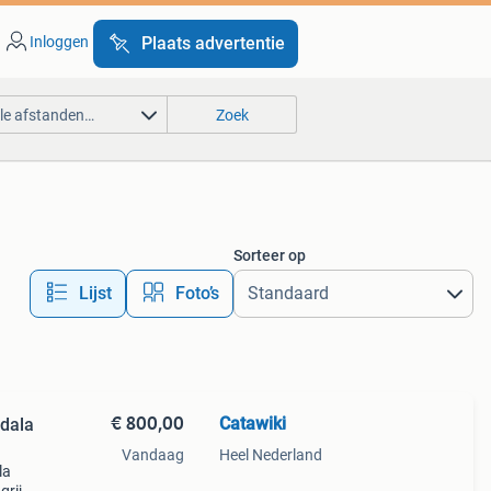
Inloggen
Plaats advertentie
lle afstanden…
Zoek
Sorteer op
Lijst
Foto’s
€ 800,00
Catawiki
dala
Vandaag
Heel Nederland
la