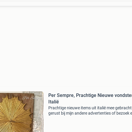
Per Sempre, Prachtige Nieuwe vondsten uit
Italië
Prachtige nieuwe items uit italië mee gebracht.
gerust bij mijn andere advertenties of bezoek 
keer de winkel bij “de oude kwekerij “
bijsterboschweg 6 epe open op
donderdag,vrijdag,zaterdag v