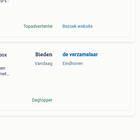
rijk:
Topadvertentie
Bezoek website
Bieden
de verzamelaar
box
Vandaag
Eindhoven
een
 met
ema
Dagtopper