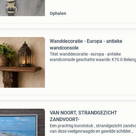
Ophalen
Wanddecoratie - Europa - antieke
wandconsole
Titel: wanddecoratie - europa - antieke
wandconsole geschatte waarde: €70.0 Belangr
winnende biedingen zijn exclusief 9%
koperbescherming + €3 kavel beschrijving uni
aanbod van oud sni
VAN NOORT, STRANDGEZICHT
ZANDVOORT-
Een prachtig kunststuk , strandgezicht zandv
van deze veelgevraagde en gewilde schilder