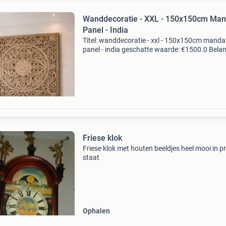
Wanddecoratie - XXL - 150x150cm Man
Panel - India
Titel: wanddecoratie - xxl - 150x150cm manda
panel - india geschatte waarde: €1500.0 Belang
winnende biedingen zijn exclusief 9%
koperbescherming + €3 kavel beschrijving dit
indrukwek
Friese klok
Friese klok met houten beeldjes heel mooi in p
staat
Ophalen