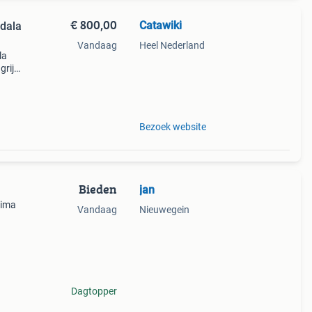
€ 800,00
Catawiki
dala
Vandaag
Heel Nederland
la
rijk:
Bezoek website
Bieden
jan
rima
Vandaag
Nieuwegein
Dagtopper