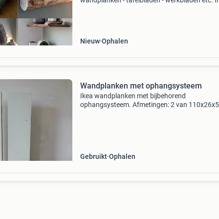
wandplanken - tafelbladen - werkbladen etc. I
meer dan 30 soorten nederlands hout. Enkel
afhalen mogelijk. Enkel nederlands hout in alle
soorten, afmetin
Nieuw
Ophalen
Wandplanken met ophangsysteem
Ikea wandplanken met bijbehorend
ophangsysteem. Afmetingen: 2 van 110x26x5
van 30x26x5
Gebruikt
Ophalen