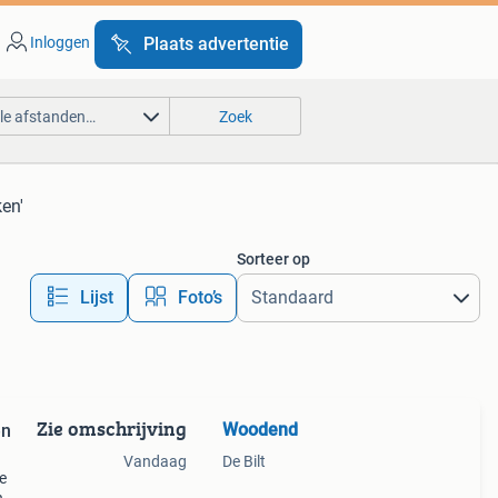
Inloggen
Plaats advertentie
lle afstanden…
Zoek
ken'
Sorteer op
Lijst
Foto’s
Zie omschrijving
Woodend
en
Vandaag
De Bilt
e