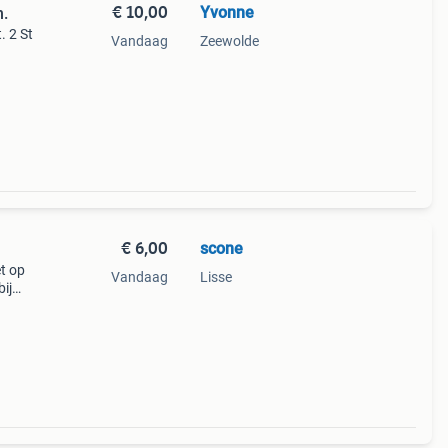
€ 10,00
Yvonne
n.
. 2 St
Vandaag
Zeewolde
€ 6,00
scone
et op
Vandaag
Lisse
bij