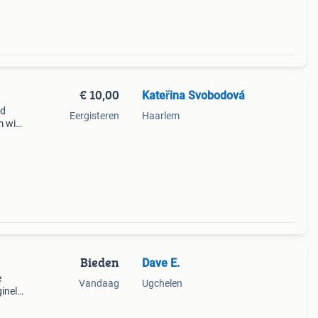
€ 10,00
Kateřina Svobodová
nd
Eergisteren
Haarlem
 wit,
Bieden
Dave E.
e
Vandaag
Ugchelen
ginele
.
n elke