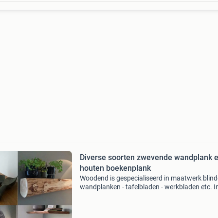
Diverse soorten zwevende wandplank 
houten boekenplank
Woodend is gespecialiseerd in maatwerk blind
wandplanken - tafelbladen - werkbladen etc. I
meer dan 30 soorten nederlands hout. Enkel
afhalen mogelijk. Enkel nederlands hout in alle
soorten, afmetin