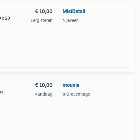
€ 10,00
MistDetail
0 x 20
Eergisteren
Nijeveen
€ 10,00
mounia
den
Vandaag
's-Gravenhage