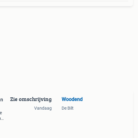
Zie omschrijving
Woodend
en
Vandaag
De Bilt
e
n