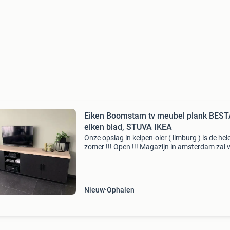
Eiken Boomstam tv meubel plank BEST
eiken blad, STUVA IKEA
Onze opslag in kelpen-oler ( limburg ) is de hel
zomer !!! Open !!! Magazijn in amsterdam zal 
weken dicht zijn: van dinsdag( 04-08-2026) t
zaterdag (15-08-2026) vrijdag 3 april 2026 (g
v
Nieuw
Ophalen