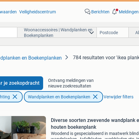
waarden
Veiligheidscentrum
Berichten
Meldingen
Woonaccessoires | Wandplanken en
A
Boekenplanken
784 resultaten
voor 'ikea plan
ndplanken en Boekenplanken
Ontvang meldingen van
r je zoekopdracht
nieuwe zoekresultaten
chting
Wandplanken en Boekenplanken
Verwijder filters
Diverse soorten zwevende wandplank 
houten boekenplank
Woodend is gespecialiseerd in maatwerk blind