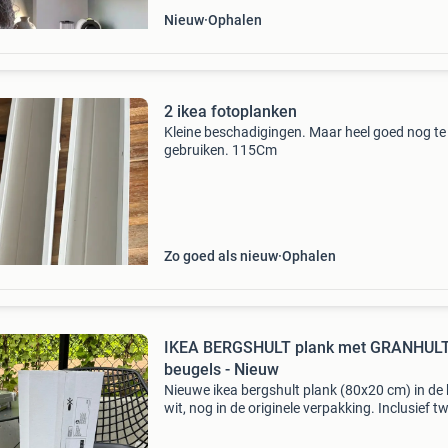
Nieuw
Ophalen
2 ikea fotoplanken
Kleine beschadigingen. Maar heel goed nog te
gebruiken. 115Cm
Zo goed als nieuw
Ophalen
IKEA BERGSHULT plank met GRANHUL
beugels - Nieuw
Nieuwe ikea bergshult plank (80x20 cm) in de 
wit, nog in de originele verpakking. Inclusief t
granhult beugels, ook nieuw en ongeopend. Pe
voor extra opbergruimte of decoratie in elke k