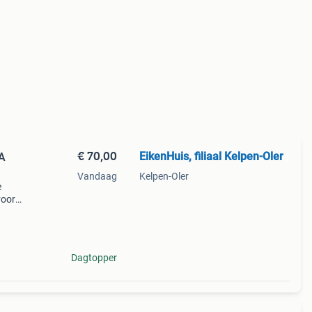
€ 70,00
EikenHuis, filiaal Kelpen-Oler
A
Vandaag
Kelpen-Oler
e
voor 2
/m
oede
Dagtopper