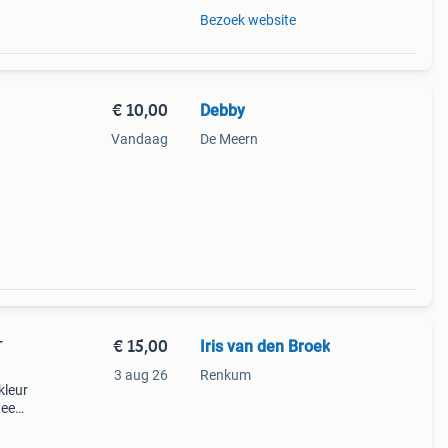
Bezoek website
€ 10,00
Debby
Vandaag
De Meern
€ 15,00
Iris van den Broek
T
3 aug 26
Renkum
kleur
wee
rfect
a