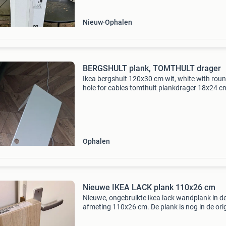
Nieuw
Ophalen
BERGSHULT plank, TOMTHULT drager
Ikea bergshult 120x30 cm wit, white with rou
hole for cables tomthult plankdrager 18x24 cm
white
Ophalen
Nieuwe IKEA LACK plank 110x26 cm
Nieuwe, ongebruikte ikea lack wandplank in d
afmeting 110x26 cm. De plank is nog in de ori
verpakking en klaar om gemonteerd te worden
Perfect voor extra opbergruimte of decoratie i