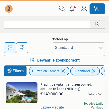
Buitenland
Sorteer op
Alle afstanden…
Bewaar je zoekopdracht
Filters
Huizen en Kamers
Buitenland
Bui
Prachtige vakantiehuizen op ned.
antillen te koop (NED. eig)
€ 149.000,00
Details
Topadvertentie
Bezoek website
Vandaag