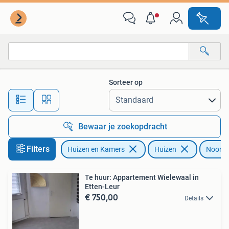
Huizen te huur
Sorteer op
Alle afstanden…
Bewaar je zoekopdracht
Filters
Huizen en Kamers
Huizen
Noord-
Te huur: Appartement Wielewaal in
Etten-Leur
€ 750,00
Details