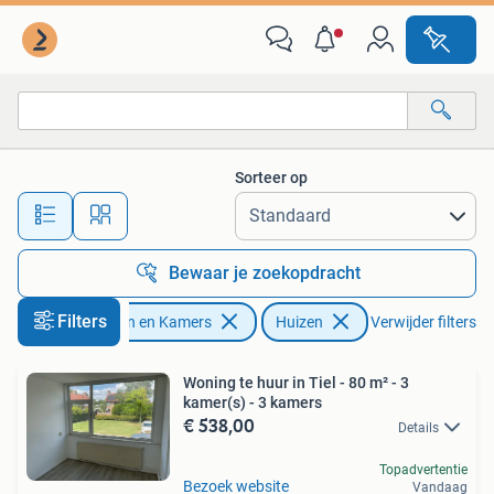
Huizen te huur
Sorteer op
Alle afstanden…
Bewaar je zoekopdracht
Filters
Huizen en Kamers
Huizen
Verwijder filters
Woning te huur in Tiel - 80 m² - 3
kamer(s) - 3 kamers
€ 538,00
Details
Topadvertentie
Bezoek website
Vandaag