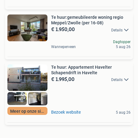
Te huur:gemeubileerde woning regio
Meppel/Zwolle (per 16-08)
€ 1.950,00
Details
Dagtopper
Wanneperveen
5 aug 26
Te huur: Appartement Havelter
Schapendrift in Havelte
€ 1.995,00
Details
Meer op onze site
Bezoek website
5 aug 26