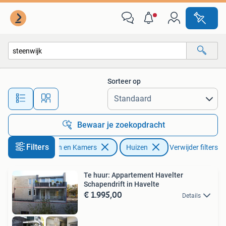
Huizen te huur
Sorteer op
Alle afstanden…
Bewaar je zoekopdracht
Filters
Huizen en Kamers
Huizen
Verwijder filters
Te huur: Appartement Havelter
Schapendrift in Havelte
€ 1.995,00
Details