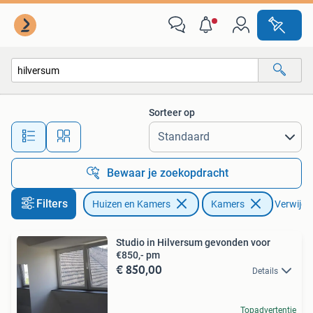
Kamers te huur
Sorteer op
Alle afstanden…
Bewaar je zoekopdracht
Filters
Huizen en Kamers
Kamers
Verwijder
Studio in Hilversum gevonden voor
€850,- pm
€ 850,00
Details
Topadvertentie