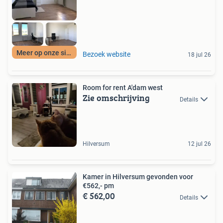
Meer op onze site
Bezoek website
18 jul 26
Room for rent A'dam west
Zie omschrijving
Details
Hilversum
12 jul 26
Kamer in Hilversum gevonden voor
€562,- pm
€ 562,00
Details