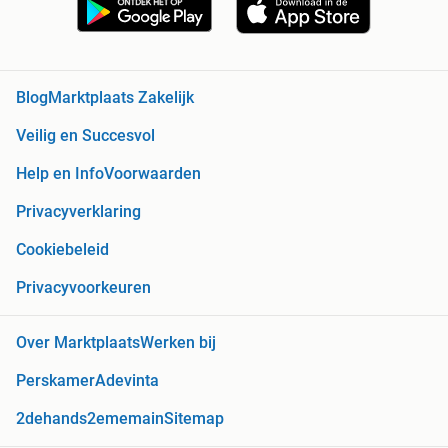
Blog
Marktplaats Zakelijk
Veilig en Succesvol
Help en Info
Voorwaarden
Privacyverklaring
Cookiebeleid
Privacyvoorkeuren
Over Marktplaats
Werken bij
Perskamer
Adevinta
2dehands
2ememain
Sitemap