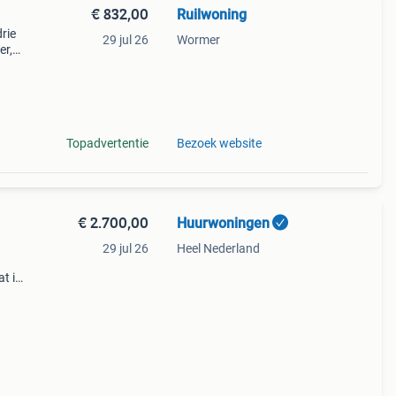
€ 832,00
Ruilwoning
rie
29 jul 26
Wormer
er,
et
ijn
Topadvertentie
Bezoek website
€ 2.700,00
Huurwoningen
29 jul 26
Heel Nederland
at in
dig
Een