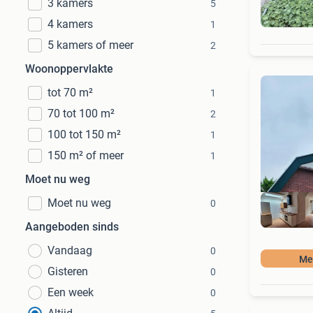
3 kamers
5
4 kamers
1
5 kamers of meer
2
Woonoppervlakte
tot 70 m²
1
70 tot 100 m²
2
100 tot 150 m²
1
150 m² of meer
1
Moet nu weg
Moet nu weg
0
Aangeboden sinds
Vandaag
0
Mee
Gisteren
0
Een week
0