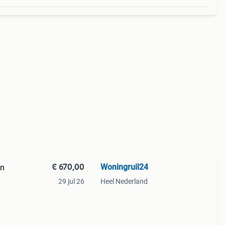
€ 670,00
Woningruil24
en
29 jul 26
Heel Nederland
p