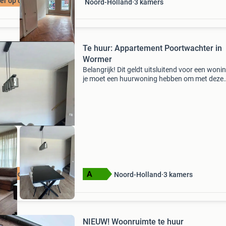
r op onze site
Noord-Holland
3
kamers
Te huur: Appartement Poortwachter in
Wormer
Belangrijk! Dit geldt uitsluitend voor een wonin
je moet een huurwoning hebben om met deze
huurwoning te kunnen ruilen. Wilt u kleiner w
Wij bieden onze nette en energiezuinige
eengezinswon
r op onze site
Noord-Holland
3
kamers
NIEUW! Woonruimte te huur