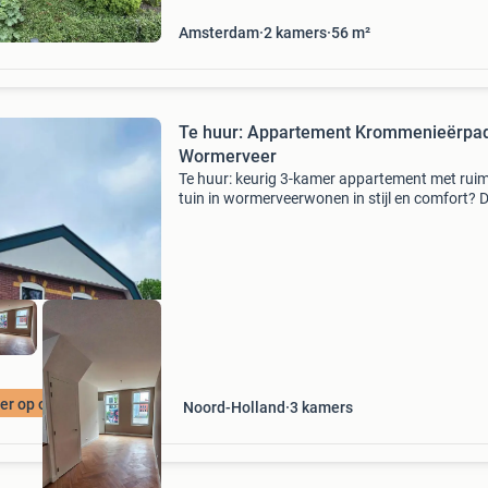
3minuten lopen) ring amsterdam op een
Amsterdam
2
kamers
56
m²
Te huur: Appartement Krommenieërpad
Wormerveer
Te huur: keurig 3-kamer appartement met rui
tuin in wormerveerwonen in stijl en comfort? 
kan in dit hoogwaardig afgewerkte 3-kamer
appartement in een kleinschalig, upscaled-
nieuwbouwcomplex best
r op onze site
Noord-Holland
3
kamers