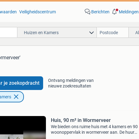
waarden
Veiligheidscentrum
Berichten
Meldingen
Huizen en Kamers
A
ormerveer'
Ontvang meldingen van
r je zoekopdracht
nieuwe zoekresultaten
Kamers
Huis, 90 m² in Wormerveer
We bieden ons ruime huis met 4 kamers en 90
woonoppervlak in wormerveer aan. De huur
bedraagt €700. We zoeken een woning in