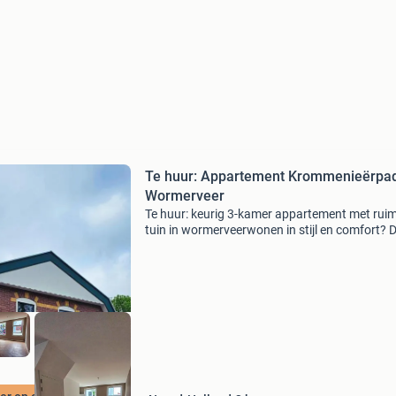
Te huur: Appartement Krommenieërpad
Wormerveer
Te huur: keurig 3-kamer appartement met rui
tuin in wormerveerwonen in stijl en comfort? 
kan in dit hoogwaardig afgewerkte 3-kamer
appartement in een kleinschalig, upscaled-
nieuwbouwcomplex best