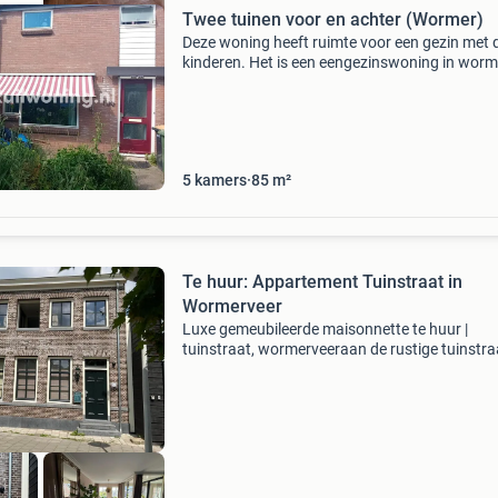
Twee tuinen voor en achter (Wormer)
Deze woning heeft ruimte voor een gezin met d
kinderen. Het is een eengezinswoning in worm
het is vooral de omgeving mooi natuur het sw
waar je kan varen als je een boot heb winkels z
dicht
5
kamers
85
m²
Te huur: Appartement Tuinstraat in
Wormerveer
Luxe gemeubileerde maisonnette te huur |
tuinstraat, wormerveeraan de rustige tuinstra
wormerveer bieden wij deze prachtige en volle
gemeubileerde nieuwbouw maisonnette aan. 
stijlvolle won