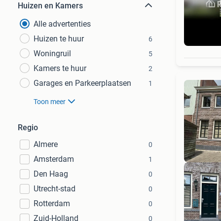
Huizen en Kamers
Alle advertenties
Huizen te huur
6
Woningruil
5
Kamers te huur
2
Garages en Parkeerplaatsen
1
Toon meer
Regio
Almere
0
Amsterdam
1
Den Haag
0
Utrecht-stad
0
Rotterdam
0
Mee
Zuid-Holland
0