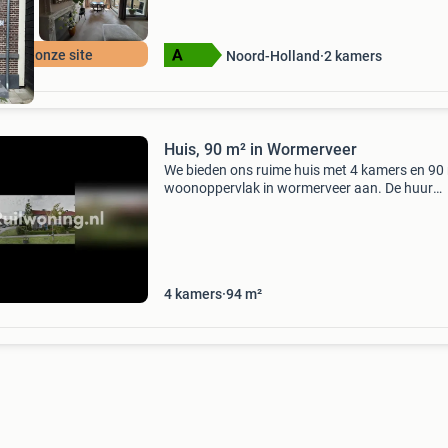
r op onze site
Noord-Holland
2
kamers
Huis, 90 m² in Wormerveer
We bieden ons ruime huis met 4 kamers en 90
woonoppervlak in wormerveer aan. De huur
bedraagt €700. We zoeken een woning in
heemstede , hoofddorp,aalsmeer ,nieuw-venn
met minimaal 3 kamers e
4
kamers
94
m²