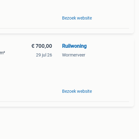
Bezoek website
€ 700,00
Ruilwoning
 m²
29 jul 26
Wormerveer
ep
Bezoek website