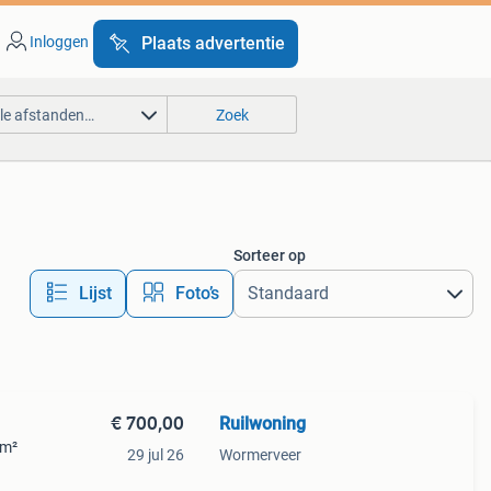
Inloggen
Plaats advertentie
lle afstanden…
Zoek
Sorteer op
Lijst
Foto’s
€ 700,00
Ruilwoning
 m²
29 jul 26
Wormerveer