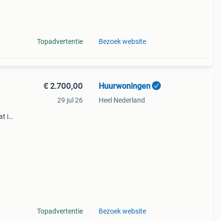
ep
Topadvertentie
Bezoek website
€ 2.700,00
Huurwoningen
29 jul 26
Heel Nederland
at in
dig
Een
Topadvertentie
Bezoek website