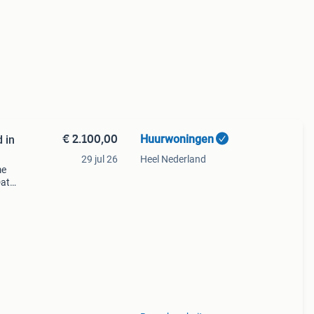
€ 2.100,00
Huurwoningen
 in
29 jul 26
Heel Nederland
me
Dat