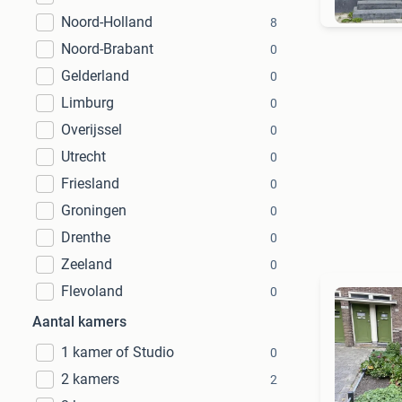
Noord-Holland
8
Noord-Brabant
0
Gelderland
0
Limburg
0
Overijssel
0
Utrecht
0
Friesland
0
Groningen
0
Drenthe
0
Zeeland
0
Flevoland
0
Aantal kamers
1 kamer of Studio
0
2 kamers
2