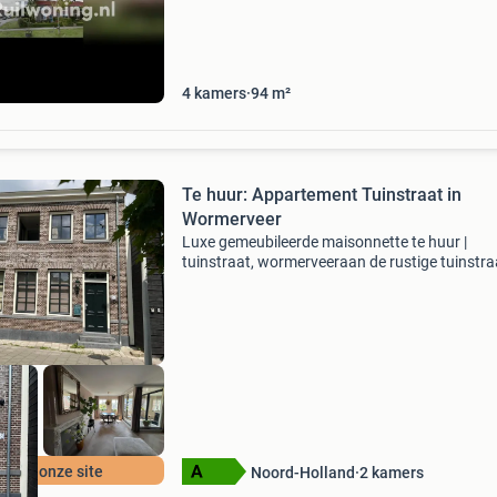
heemstede , hoofddorp,aalsmeer ,nieuw-venn
met minimaal 3 kamers e
4
kamers
94
m²
Te huur: Appartement Tuinstraat in
Wormerveer
Luxe gemeubileerde maisonnette te huur |
tuinstraat, wormerveeraan de rustige tuinstra
wormerveer bieden wij deze prachtige en volle
gemeubileerde nieuwbouw maisonnette aan. 
stijlvolle won
r op onze site
Noord-Holland
2
kamers