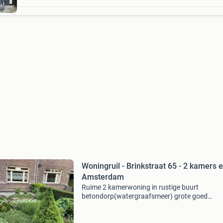
Woningruil - Brinkstraat 65 - 2 kamers 
Amsterdam
Ruime 2 kamerwoning in rustige buurt
betondorp(watergraafsmeer) grote goed
onderhouden voor en achtertuin berging in
achtertuin. Openbaar vervoer (tram bussen o