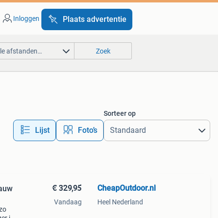
Inloggen
Plaats advertentie
lle afstanden…
Zoek
Sorteer op
Lijst
Foto’s
€ 329,95
CheapOutdoor.nl
lauw
Vandaag
Heel Nederland
 zo