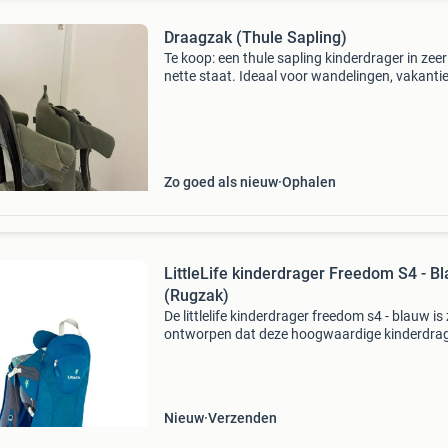
Draagzak (Thule Sapling)
Te koop: een thule sapling kinderdrager in zeer
nette staat. Ideaal voor wandelingen, vakanti
dagjes uit. Dankzij het comfortabele draagsy
is de rugzak prettig te dragen, ook tijdens lan
Zo goed als nieuw
Ophalen
LittleLife kinderdrager Freedom S4 - B
(Rugzak)
De littlelife kinderdrager freedom s4 - blauw is
ontworpen dat deze hoogwaardige kinderdrag
gedurende de hele dag koel houdt tijdens lang
wandelingen door het ademende rugpand. De
kinderdra
Nieuw
Verzenden