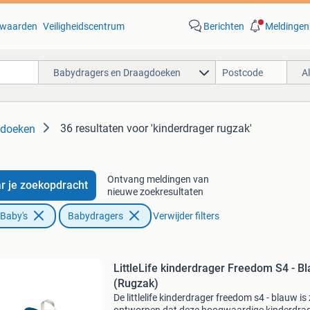
waarden
Veiligheidscentrum
Berichten
Meldingen
Babydragers en Draagdoeken
A
36 resultaten
voor 'kinderdrager rugzak'
gdoeken
Ontvang meldingen van
r je zoekopdracht
nieuwe zoekresultaten
 Baby's
Babydragers
Verwijder filters
LittleLife kinderdrager Freedom S4 - B
(Rugzak)
De littlelife kinderdrager freedom s4 - blauw is