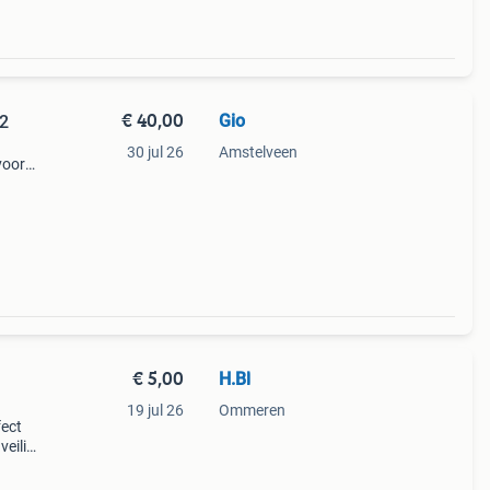
€ 40,00
Gio
S2
30 jul 26
Amstelveen
voor
baar
m en
€ 5,00
H.Bl
19 jul 26
Ommeren
fect
veilig
 in
ng