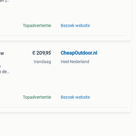
er je
e
ze
Topadvertentie
Bezoek website
€ 209,95
CheapOutdoor.nl
uw
Vandaag
Heel Nederland
e
n de
e
p het
Topadvertentie
Bezoek website