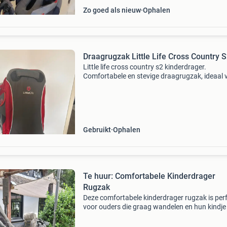
Zo goed als nieuw
Ophalen
Draagrugzak Little Life Cross Country 
Little life cross country s2 kinderdrager.
Comfortabele en stevige draagrugzak, ideaal 
wandelingen, vakanties en dagjes uit. Verstel
draagsysteem voor een comfortabele pasvor
voorzien van
Gebruikt
Ophalen
Te huur: Comfortabele Kinderdrager
Rugzak
Deze comfortabele kinderdrager rugzak is per
voor ouders die graag wandelen en hun kindje 
en comfortabel willen meenemen. De drager is
goede staat en biedt uitstekende ondersteuni