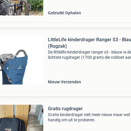
voor
Gebruikt
Ophalen
LittleLife kinderdrager Ranger S3 - Bla
(Rugzak)
De littlelife kinderdrager ranger s3 - blauw is d
lichtste rugdrager (1700 gram) die voldoet aa
britse normen en is perfect om even snel om t
doen voor een korte wandeling in de stad of o
p
Nieuw
Verzenden
Gratis rugdrager
Gratis kinderdrager niet meer nieuw maar wel
handig om uit te proberen.