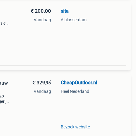
€ 200,00
sita
Vandaag
Alblasserdam
es en
steem
gere
€ 329,95
CheapOutdoor.nl
lauw
Vandaag
Heel Nederland
 zo
er je
e
ze
Bezoek website