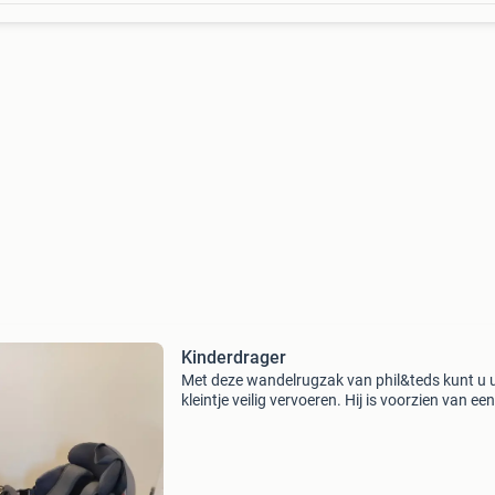
Kinderdrager
Met deze wandelrugzak van phil&teds kunt u
kleintje veilig vervoeren. Hij is voorzien van een
rugzak, een klein verschoningsmatje, een
zonnekapje, een regenkapje en voetsteunen v
uw kind. De