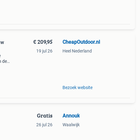
€ 209,95
CheapOutdoor.nl
uw
19 jul 26
Heel Nederland
e
n de
e
p het
Bezoek website
Gratis
Annouk
26 jul 26
Waalwijk