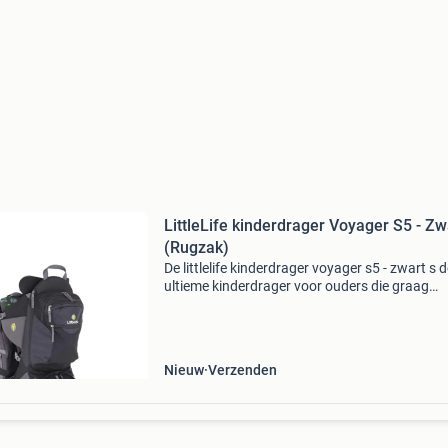
LittleLife kinderdrager Voyager S5 - Zw
(Rugzak)
De littlelife kinderdrager voyager s5 - zwart s 
ultieme kinderdrager voor ouders die graag
waardevolle tijd met hun kind in de buitenluch
doorbrengen. Alle kennis die littelife heeft over
draagzak
Nieuw
Verzenden