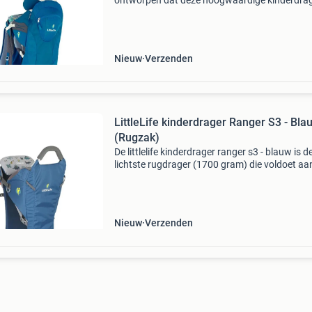
ontworpen dat deze hoogwaardige kinderdrag
gedurende de hele dag koel houdt tijdens lang
wandelingen door het ademende rugpand. De
kinderdra
Nieuw
Verzenden
LittleLife kinderdrager Ranger S3 - Bla
(Rugzak)
De littlelife kinderdrager ranger s3 - blauw is d
lichtste rugdrager (1700 gram) die voldoet aa
britse normen en is perfect om even snel om t
doen voor een korte wandeling in de stad of o
p
Nieuw
Verzenden