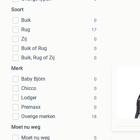
Soort
Buik
0
Rug
17
Zij
0
Buik of Rug
0
Buik, Rug of Zij
0
Merk
Baby Björn
0
Chicco
0
Lodger
0
Premaxx
0
Overige merken
18
Moet nu weg
Moet nu weg
0