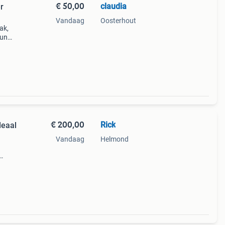
€ 50,00
claudia
r
Vandaag
Oosterhout
ak,
hun
rt en
€ 200,00
Rick
deaal
Vandaag
Helmond
roen)
s is