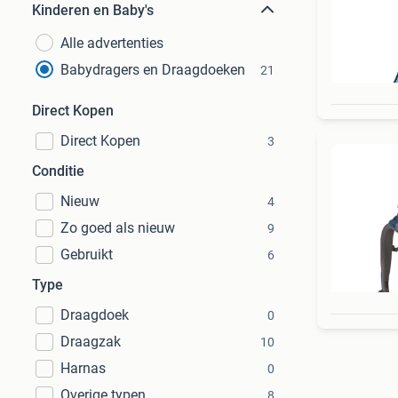
Kinderen en Baby's
Alle advertenties
Babydragers en Draagdoeken
21
Direct Kopen
Direct Kopen
3
Conditie
Nieuw
4
Zo goed als nieuw
9
Gebruikt
6
Type
Draagdoek
0
Draagzak
10
Harnas
0
Overige typen
8