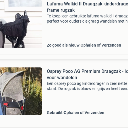
Lafuma Walkid II Draagzak kinderdrage
frame rugzak
Te koop: een gebruikte lafuma walkid ii draagz
perfect voor ouders die graag wandelen met 
kind. Deze rugdrager is ontworpen voor comfo
veiligheid, met een stevig frame en verstelbare
bande
Zo goed als nieuw
Ophalen of Verzenden
Osprey Poco AG Premium Draagzak - I
voor wandelen
Een osprey poco ag kinderdrager in zeer nette
staat. De rugzak is blauw en grijs en heeft een
geïntegreerd zonnendak. Losse regenhoes (g
is voor 20 euro bij te koop. Losse vliegtuig hoe
los b
Gebruikt
Ophalen of Verzenden