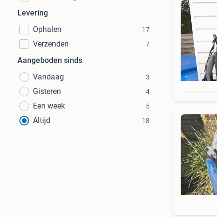
Levering
Ophalen
17
Verzenden
7
Aangeboden sinds
Vandaag
3
Gisteren
4
Een week
5
Altijd
18