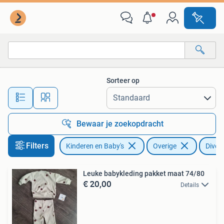
Babykleding | Overige
Sorteer op
Alle afstanden…
Bewaar je zoekopdracht
Filters
Kinderen en Baby's
Overige
Diver
Leuke babykleding pakket maat 74/80
€ 20,00
Details