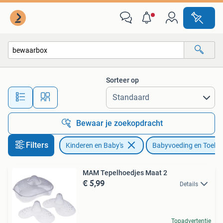
Babyvoeding en Toebehoren
Sorteer op
Alle afstanden…
Bewaar je zoekopdracht
Filters
Kinderen en Baby's
Babyvoeding en Toebe
MAM Tepelhoedjes Maat 2
€ 5,99
Details
Topadvertentie