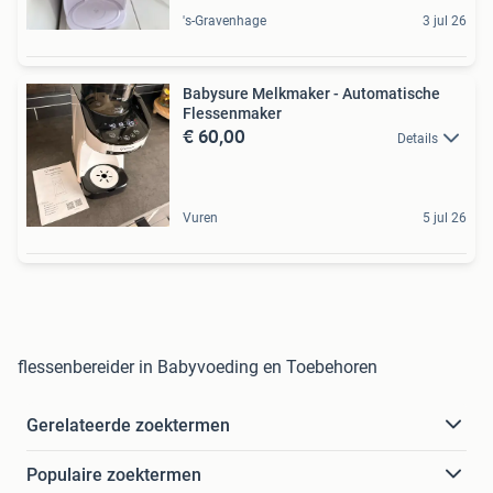
's-Gravenhage
3 jul 26
Babysure Melkmaker - Automatische
Flessenmaker
€ 60,00
Details
Vuren
5 jul 26
flessenbereider in Babyvoeding en Toebehoren
Gerelateerde zoektermen
Populaire zoektermen