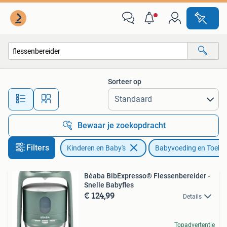
Babyvoeding en Toebehoren
Sorteer op
Alle afstanden…
Bewaar je zoekopdracht
Filters
Kinderen en Baby's
Babyvoeding en Toebe
Béaba BibExpresso® Flessenbereider -
Snelle Babyfles
€ 124,99
Details
Topadvertentie