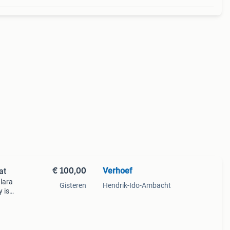
€ 100,00
Verhoef
at
lara
Gisteren
Hendrik-Ido-Ambacht
 is
 De
rgen