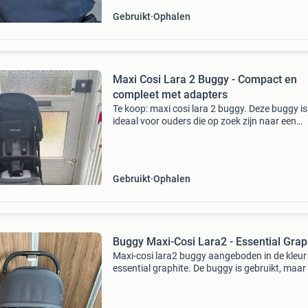
Gebruikt
Ophalen
Maxi Cosi Lara 2 Buggy - Compact en
compleet met adapters
Te koop: maxi cosi lara 2 buggy. Deze buggy is
ideaal voor ouders die op zoek zijn naar een
compacte en makkelijk inklapbare oplossing.
Perfect voor op reis of voor dagelijks gebruik i
stad. De bu
Gebruikt
Ophalen
Buggy Maxi-Cosi Lara2 - Essential Grap
Maxi-cosi lara2 buggy aangeboden in de kleur
essential graphite. De buggy is gebruikt, maar
in goede/nette staat. De buggy kan helemaal p
ligstand en is makkelijk inklapbaar. De buggy