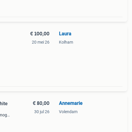
€ 100,00
Laura
20 mei 26
Kolham
n de
€ 80,00
Annemarie
hite
30 jul 26
Volendam
 nog
lat in
 weegt