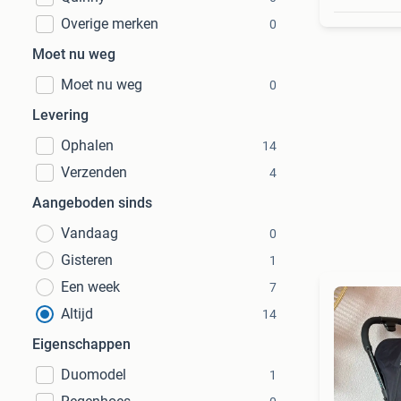
Overige merken
0
Moet nu weg
Moet nu weg
0
Levering
Ophalen
14
Verzenden
4
Aangeboden sinds
Vandaag
0
Gisteren
1
Een week
7
Altijd
14
Eigenschappen
Duomodel
1