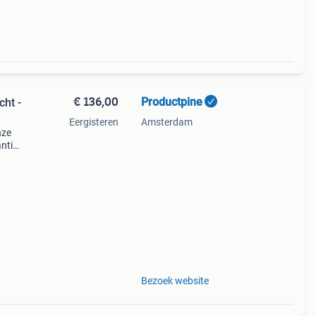
€ 136,00
Productpine
cht -
Eergisteren
Amsterdam
nze
ntie.
tis
Bezoek website