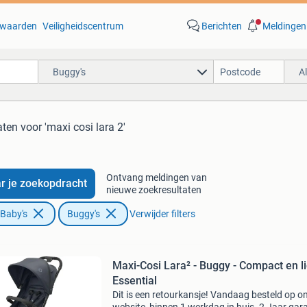
waarden
Veiligheidscentrum
Berichten
Meldingen
Buggy's
A
aten
voor 'maxi cosi lara 2'
Ontvang meldingen van
r je zoekopdracht
nieuwe zoekresultaten
 Baby's
Buggy's
Verwijder filters
Maxi-Cosi Lara² - Buggy - Compact en li
Essential
Dit is een retourkansje! Vandaag besteld op o