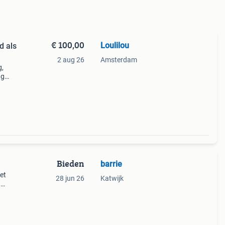
€ 100,00
Loulilou
d als
2 aug 26
Amsterdam
g,
ng
ding,
Bieden
barrie
et
28 jun 26
Katwijk
n