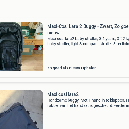
Maxi-Cosi Lara 2 Buggy - Zwart, Zo goe
nieuw
Maxi-cosi lara2 baby stroller, 0-4 years, 0-22 k
baby stroller, light & compact stroller, 3 reclini
positions, flat reclining position, automatic fol
shoulder strap black. Used only a few
Zo goed als nieuw
Ophalen
Maxi cosi lara2
Handzame buggy. Met 1 hand in te klappen. H
rubber van het handvat is gescheurd, verder i
goede staat.