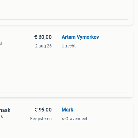
€ 60,00
Artem Vymorkov
st
2 aug 26
Utrecht
€ 95,00
Mark
 haak
as
Eergisteren
's-Gravendeel