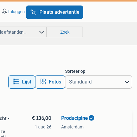
Inloggen
Plaats advertentie
lle afstanden…
Zoek
Sorteer op
Lijst
Foto’s
€ 136,00
Productpine
cht -
1 aug 26
Amsterdam
nze