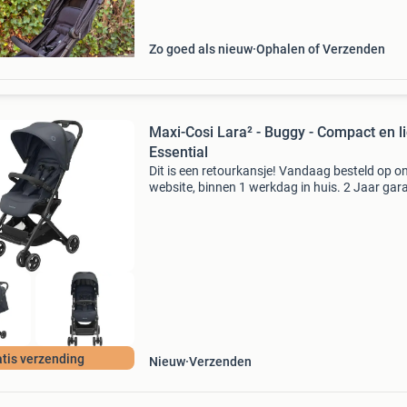
Zo goed als nieuw
Ophalen of Verzenden
Maxi-Cosi Lara² - Buggy - Compact en li
Essential
Dit is een retourkansje! Vandaag besteld op o
website, binnen 1 werkdag in huis. 2 Jaar gara
Gratis verzending boven de €20. Beperkte
voorraad. Niet tevreden? Retourneren kan gra
binne
tis verzending
Nieuw
Verzenden