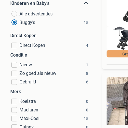
Kinderen en Baby's
Alle advertenties
Buggy's
15
Direct Kopen
Direct Kopen
4
Gra
Conditie
Nieuw
1
Zo goed als nieuw
8
Gebruikt
6
Merk
Koelstra
0
Maclaren
0
Maxi-Cosi
15
Quinny
0