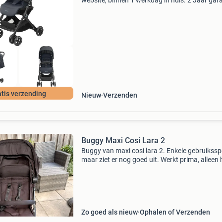
website, binnen 1 werkdag in huis. 2 Jaar gara
Gratis verzending boven de €20. Beperkte
voorraad. Niet tevreden? Retourneren kan gra
binne
tis verzending
Nieuw
Verzenden
Buggy Maxi Cosi Lara 2
Buggy van maxi cosi lara 2. Enkele gebruikssp
maar ziet er nog goed uit. Werkt prima, alleen 
flapje om hem mee op te vouwen is verzwakt,
waardoor hij soms niet opgevouwen blijft.
Nieuwprijs m
Zo goed als nieuw
Ophalen of Verzenden