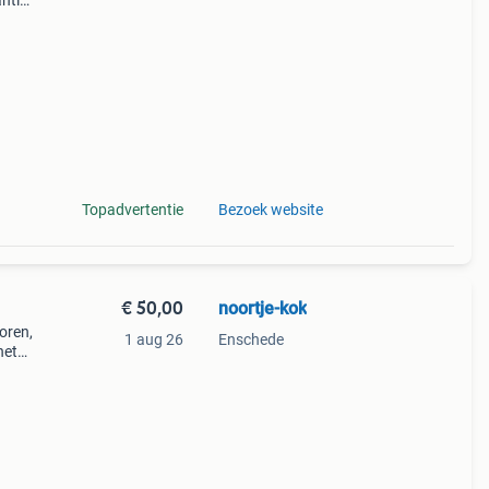
ntie.
tis
Topadvertentie
Bezoek website
€ 50,00
noortje-kok
oren,
1 aug 26
Enschede
het