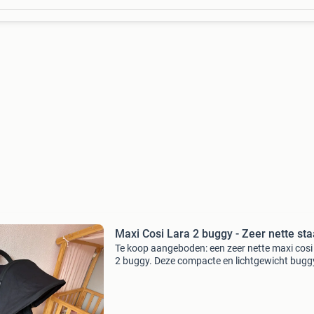
Maxi Cosi Lara 2 buggy - Zeer nette sta
Te koop aangeboden: een zeer nette maxi cosi 
2 buggy. Deze compacte en lichtgewicht buggy
ideaal voor zowel dagelijks gebruik als op reis.
buggy is gemakkelijk in te klappen en op te be