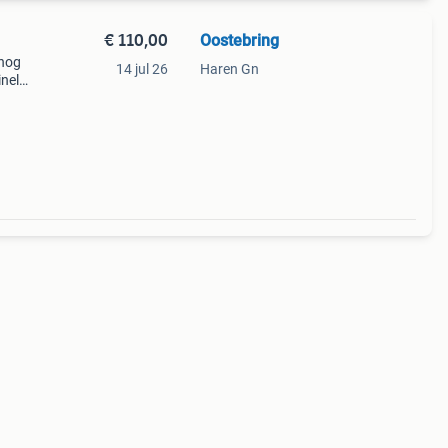
€ 110,00
Oostebring
 nog
14 jul 26
Haren Gn
inele