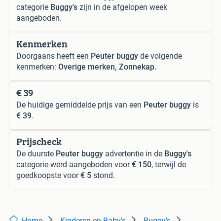
categorie
Buggy's
zijn in de afgelopen week
aangeboden.
Kenmerken
Doorgaans heeft een
Peuter buggy
de volgende
kenmerken:
Overige merken, Zonnekap.
€ 39
De huidige gemiddelde prijs van een
Peuter buggy
is
€ 39
.
Prijscheck
De duurste
Peuter buggy
advertentie in de
Buggy's
categorie werd aangeboden voor
€ 150
, terwijl de
goedkoopste voor
€ 5
stond.
Home
Kinderen en Baby's
Buggy's