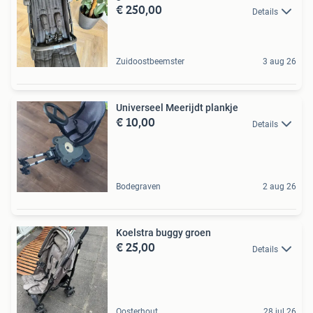
€ 250,00
Details
Zuidoostbeemster
3 aug 26
Universeel Meerijdt plankje
€ 10,00
Details
Bodegraven
2 aug 26
Koelstra buggy groen
€ 25,00
Details
Oosterhout
28 jul 26