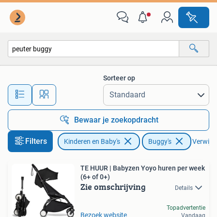
Buggy's
Sorteer op
Alle afstanden…
Bewaar je zoekopdracht
Filters
Kinderen en Baby's
Buggy's
Verwijder
TE HUUR | Babyzen Yoyo huren per week
(6+ of 0+)
Zie omschrijving
Details
Topadvertentie
Bezoek website
Vandaag