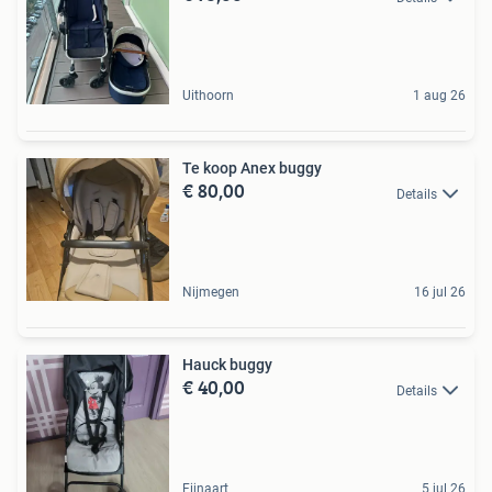
Uithoorn
1 aug 26
Te koop Anex buggy
€ 80,00
Details
Nijmegen
16 jul 26
Hauck buggy
€ 40,00
Details
Fijnaart
5 jul 26