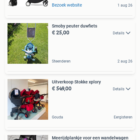
Bezoek website
1 aug 26
Smoby peuter duwfiets
€ 25,00
Details
Steenderen
2 aug 26
Uitverkoop Stokke xplory
€ 549,00
Details
Gouda
Eergisteren
Meerijdplankje voor een wandelwagen