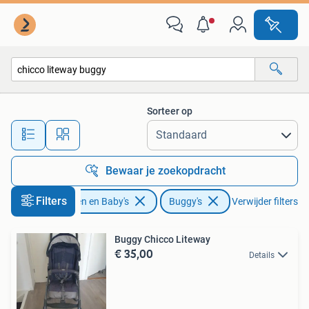
Buggy's
Sorteer op
Alle afstanden…
Bewaar je zoekopdracht
Filters
Kinderen en Baby's
Buggy's
Verwijder filters
Buggy Chicco Liteway
€ 35,00
Details