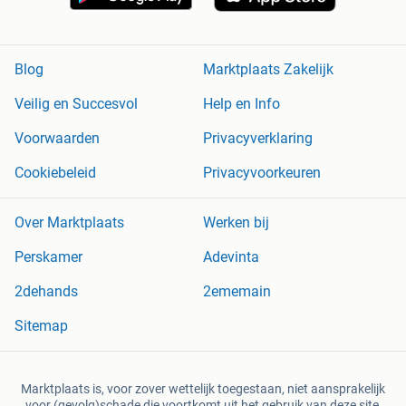
Blog
Marktplaats Zakelijk
Veilig en Succesvol
Help en Info
Voorwaarden
Privacyverklaring
Cookiebeleid
Privacyvoorkeuren
Over Marktplaats
Werken bij
Perskamer
Adevinta
2dehands
2ememain
Sitemap
Marktplaats is, voor zover wettelijk toegestaan, niet aansprakelijk
voor (gevolg)schade die voortkomt uit het gebruik van deze site,