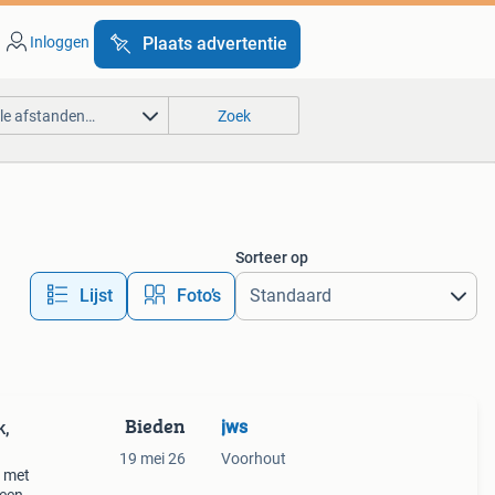
Inloggen
Plaats advertentie
lle afstanden…
Zoek
Sorteer op
Lijst
Foto’s
Bieden
jws
k,
19 mei 26
Voorhout
l met