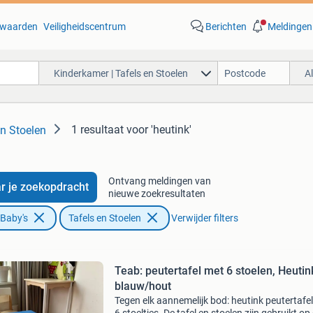
waarden
Veiligheidscentrum
Berichten
Meldingen
Kinderkamer | Tafels en Stoelen
A
1 resultaat
voor 'heutink'
en Stoelen
Ontvang meldingen van
r je zoekopdracht
nieuwe zoekresultaten
 Baby's
Tafels en Stoelen
Verwijder filters
Teab: peutertafel met 6 stoelen, Heutin
blauw/hout
Tegen elk aannemelijk bod: heutink peutertafe