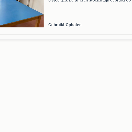
6 stoeltjes. De tafel en stoelen zijn gebruikt op
peutergroep van een kinderdagverblijf en heb
dan ook gebruikssporen, maar geen mankem
o
Gebruikt
Ophalen