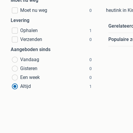
Moet nu weg
Moet nu weg
heutink in K
0
Levering
Gerelateer
Ophalen
1
Verzenden
Populaire 
0
Aangeboden sinds
Vandaag
0
Gisteren
0
Een week
0
Altijd
1