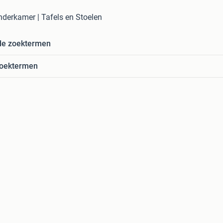
inderkamer | Tafels en Stoelen
de zoektermen
zoektermen