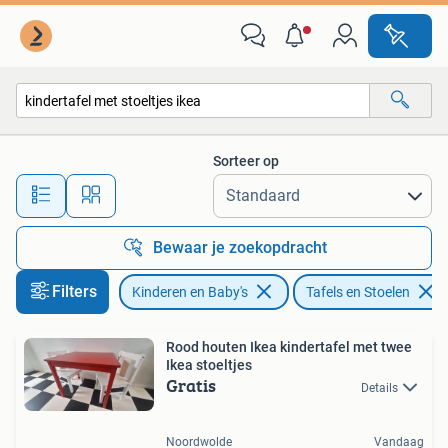
Kinderkamer | Tafels en Stoelen
Sorteer op
Alle afstanden…
Bewaar je zoekopdracht
Filters
Kinderen en Baby's
Tafels en Stoelen
Rood houten Ikea kindertafel met twee
Ikea stoeltjes
Gratis
Details
Noordwolde
Vandaag