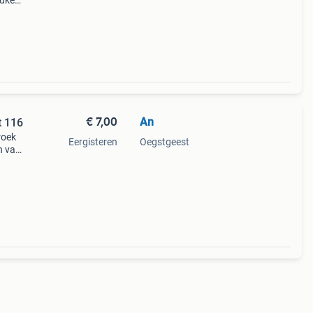
euke
en
 broe
€ 7,00
An
t 116
roek
Eergisteren
Oegstgeest
n van
eaal
in