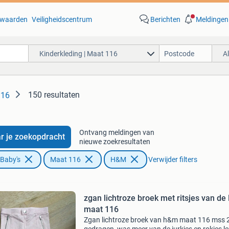
waarden
Veiligheidscentrum
Berichten
Meldingen
Kinderkleding | Maat 116
A
150 resultaten
116
Ontvang meldingen van
r je zoekopdracht
nieuwe zoekresultaten
 Baby's
Maat 116
H&M
Verwijder filters
zgan lichtroze broek met ritsjes van d
maat 116
Zgan lichtroze broek van h&m maat 116 mss 