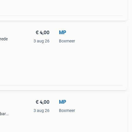
€ 4,00
MP
brede
3 aug 26
Boxmeer
€ 4,00
MP
3 aug 26
Boxmeer
lbare
ting,