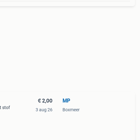
€ 2,00
MP
t stof
3 aug 26
Boxmeer
t.