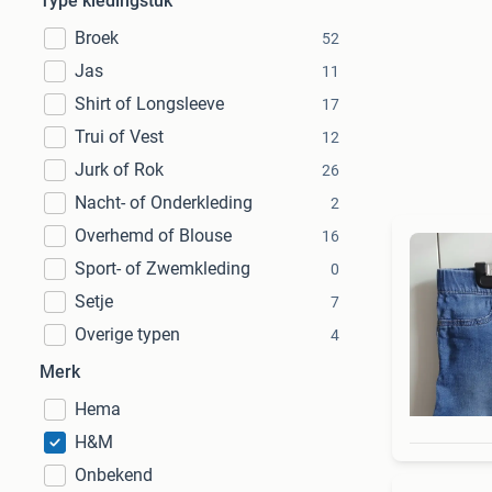
Type kledingstuk
Broek
52
Jas
11
Shirt of Longsleeve
17
Trui of Vest
12
Jurk of Rok
26
Nacht- of Onderkleding
2
Overhemd of Blouse
16
Sport- of Zwemkleding
0
Setje
7
Overige typen
4
Merk
Hema
H&M
Onbekend