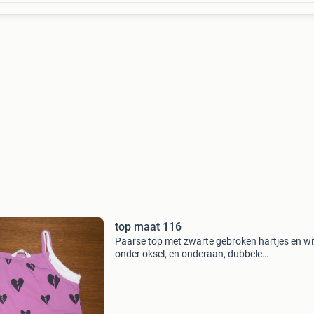
top maat 116
Paarse top met zwarte gebroken hartjes en wi
onder oksel, en onderaan, dubbele
schouderbandjes, maat 116. In zeer nette staa