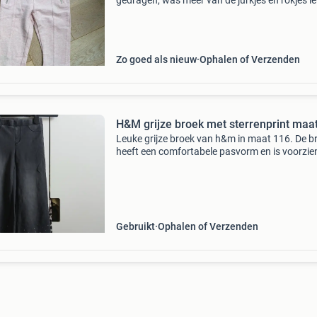
gedragen, was meer van de jurkjes en rokjes l
zilveren drukknoop en zilveren ritjes (zitten ge
zakken achter) die open kunnen, soort pull-on
Zo goed als nieuw
Ophalen of Verzenden
H&M grijze broek met sterrenprint maa
Leuke grijze broek van h&m in maat 116. De b
heeft een comfortabele pasvorm en is voorzie
een speelse sterrenprint aan de onderkant. Id
voor dagelijks gebruik en gemakkelijk te comb
Gebruikt
Ophalen of Verzenden