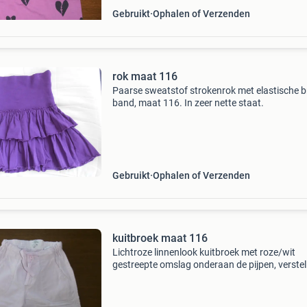
Gebruikt
Ophalen of Verzenden
rok maat 116
Paarse sweatstof strokenrok met elastische 
band, maat 116. In zeer nette staat.
Gebruikt
Ophalen of Verzenden
kuitbroek maat 116
Lichtroze linnenlook kuitbroek met roze/wit
gestreepte omslag onderaan de pijpen, verste
tailleelastiek en aanrijgkoord, rits en knoopslui
maat 116. In zeer nette staat.