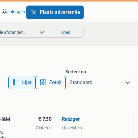
Inloggen
Plaats advertentie
lle afstanden…
Zoek
Sorteer op
Lijst
Foto’s
€ 7,50
Reiziger
e H&M
Gisteren
IJsselstein
2x