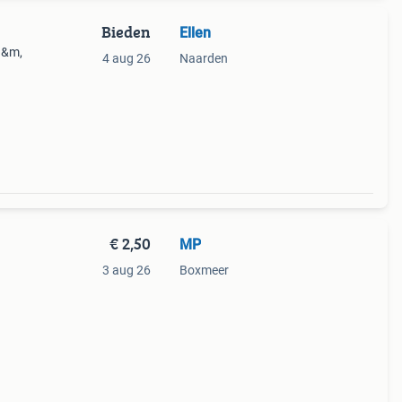
Bieden
Ellen
h&m,
4 aug 26
Naarden
48%
ies.
€ 2,50
MP
3 aug 26
Boxmeer