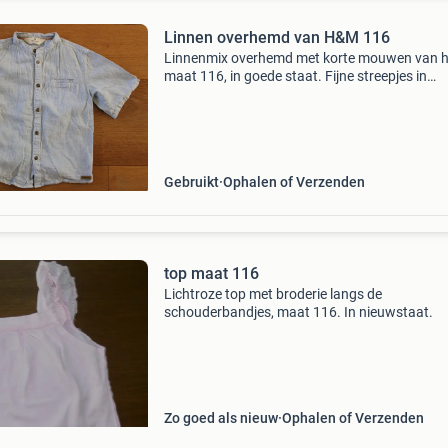
Linnen overhemd van H&M 116
Linnenmix overhemd met korte mouwen van 
maat 116, in goede staat. Fijne streepjes in
blauw/wit. Samenstelling stof 52% linnen en 
katoen. Kijk ook eens bij mijn andere advertent
Heel v
Gebruikt
Ophalen of Verzenden
top maat 116
Lichtroze top met broderie langs de
schouderbandjes, maat 116. In nieuwstaat.
Zo goed als nieuw
Ophalen of Verzenden