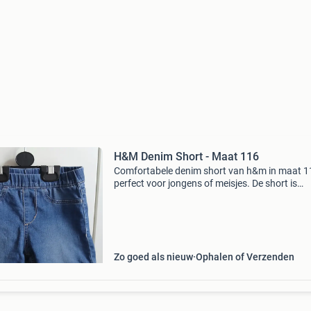
H&M Denim Short - Maat 116
Comfortabele denim short van h&m in maat 1
perfect voor jongens of meisjes. De short is
gemaakt van een zachte spijkerstof met een
elastische tailleband voor een goede pasvorm
Ideaal voor de z
Zo goed als nieuw
Ophalen of Verzenden