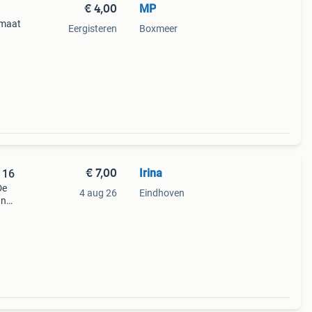
€ 4,00
MP
 maat
Eergisteren
Boxmeer
€ 7,00
Irina
116
De
4 aug 26
Eindhoven
an
ijlvol