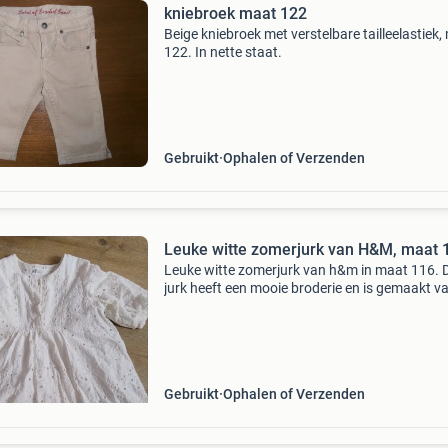
kniebroek maat 122
Beige kniebroek met verstelbare tailleelastiek,
122. In nette staat.
Gebruikt
Ophalen of Verzenden
Leuke witte zomerjurk van H&M, maat 
Leuke witte zomerjurk van h&m in maat 116. 
jurk heeft een mooie broderie en is gemaakt v
een lichte stof. Perfect voor een meisje dat er st
uit wil zien deze zomer.
Gebruikt
Ophalen of Verzenden