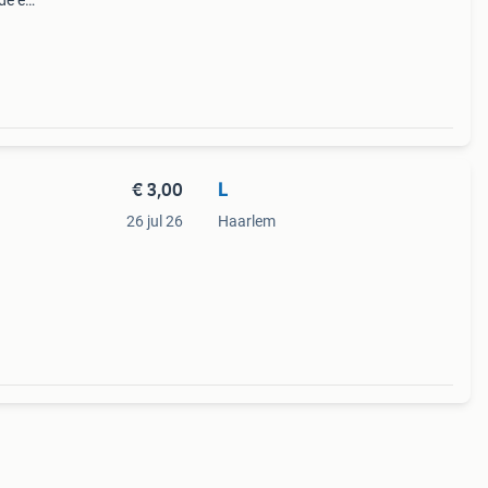
de en
al
€ 3,00
L
26 jul 26
Haarlem