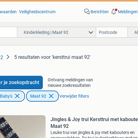
waarden
Veiligheidscentrum
Berichten
Meldingen
Kinderkleding | Maat 92
A
5 resultaten
voor 'kersttrui maat 92'
92
Ontvang meldingen van
r je zoekopdracht
nieuwe zoekresultaten
 Baby's
Maat 92
Verwijder filters
Jingles & Joy trui Kersttrui met kaboute
Maat 92
Leuke trui van jingles & joy met kabouters en