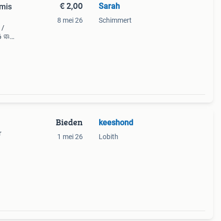
€ 2,00
Sarah
tmis
8 mei 26
Schimmert
 /
6 🧼
e
Bieden
keeshond
r
1 mei 26
Lobith