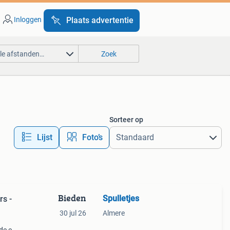
Inloggen
Plaats advertentie
lle afstanden…
Zoek
Sorteer op
Lijst
Foto’s
Bieden
Spulletjes
rs -
30 jul 26
Almere