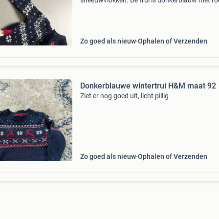
sneeuwvlokken. De trui is donkerblauw met ro
groene accenten en heeft een sjaalkraag. Idea
voor de feestdagen! Valt als maat 92.
Zo goed als nieuw
Ophalen of Verzenden
Donkerblauwe wintertrui H&M maat 92
Ziet er nog goed uit, licht pillig
Zo goed als nieuw
Ophalen of Verzenden