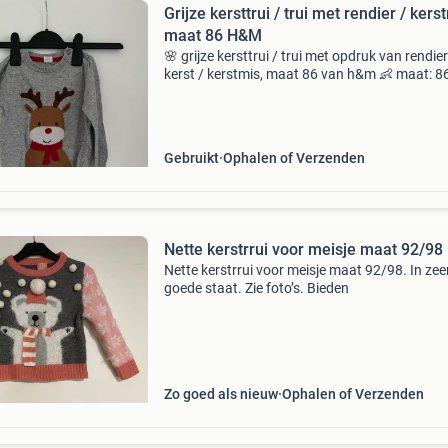
Grijze kersttrui / trui met rendier / kers
maat 86 H&M
🌸 grijze kersttrui / trui met opdruk van rendier
kerst / kerstmis, maat 86 van h&m 👶 maat: 8
staat: gedragen, maar kan nog zeker een rond
mee! 🛍️ Merk: h&m 🧵 stof: 40% katoen, 30%vi
Gebruikt
Ophalen of Verzenden
Nette kerstrrui voor meisje maat 92/98
Nette kerstrrui voor meisje maat 92/98. In zee
goede staat. Zie foto’s. Bieden
Zo goed als nieuw
Ophalen of Verzenden