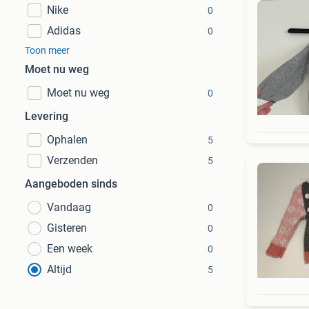
Nike
0
Adidas
0
Toon meer
Moet nu weg
Moet nu weg
0
Levering
Ophalen
5
Verzenden
5
Aangeboden sinds
Vandaag
0
Gisteren
0
Een week
0
Altijd
5