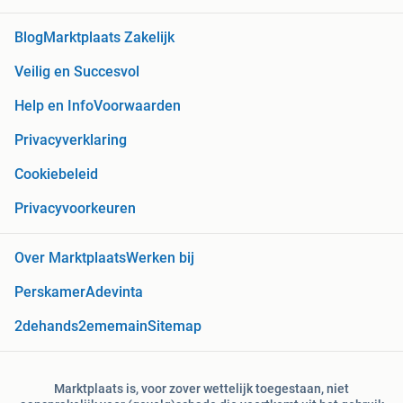
Blog
Marktplaats Zakelijk
Veilig en Succesvol
Help en Info
Voorwaarden
Privacyverklaring
Cookiebeleid
Privacyvoorkeuren
Over Marktplaats
Werken bij
Perskamer
Adevinta
2dehands
2ememain
Sitemap
Marktplaats is, voor zover wettelijk toegestaan, niet