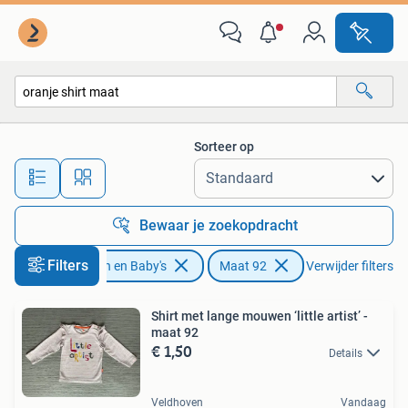
Kinderkleding | Maat 92
Sorteer op
Alle afstanden…
Bewaar je zoekopdracht
Filters
Kinderen en Baby's
Maat 92
Verwijder filters
Shirt met lange mouwen ‘little artist’ -
maat 92
€ 1,50
Details
Veldhoven
Vandaag