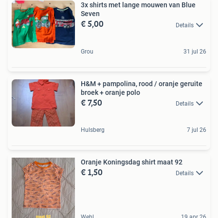
3x shirts met lange mouwen van Blue
Seven
€ 5,00
Details
Grou
31 jul 26
H&M + pampolina, rood / oranje geruite
broek + oranje polo
€ 7,50
Details
Hulsberg
7 jul 26
Oranje Koningsdag shirt maat 92
€ 1,50
Details
Wehl
19 apr 26