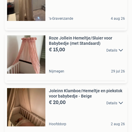
's-Gravenzande
4 aug 26
Roze Jollein Hemeltje/Sluier voor
Babybedje (met Standaard)
€ 15,00
Details
Nijmegen
29 jul 26
Joleinn Klamboe/Hemeltje en piekstok
voor babybedje - Beige
€ 20,00
Details
Hoofddorp
2 aug 26