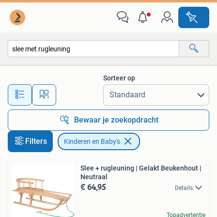
Kinderen en Baby's
Sorteer op
Alle afstanden…
Bewaar je zoekopdracht
Filters
Kinderen en Baby's
Slee + rugleuning | Gelakt Beukenhout |
Neutraal
€ 64,95
Details
Topadvertentie