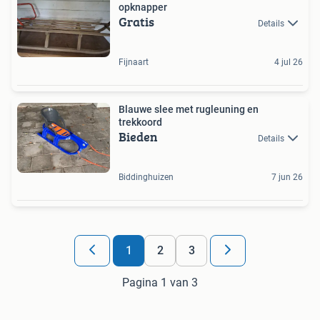
opknapper
Gratis
Details
Fijnaart
4 jul 26
Blauwe slee met rugleuning en
trekkoord
Bieden
Details
Biddinghuizen
7 jun 26
1
2
3
Pagina 1 van 3