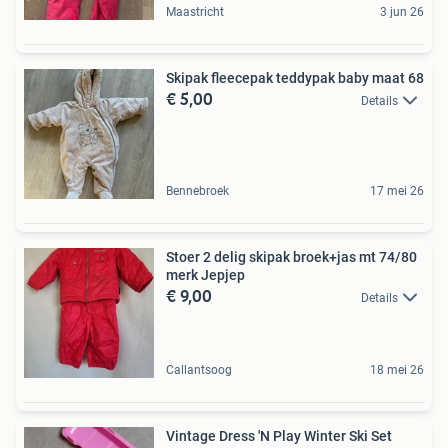
Maastricht
3 jun 26
Skipak fleecepak teddypak baby maat 68
€ 5,00
Details
Bennebroek
17 mei 26
Stoer 2 delig skipak broek+jas mt 74/80
merk Jepjep
€ 9,00
Details
Callantsoog
18 mei 26
Vintage Dress 'N Play Winter Ski Set