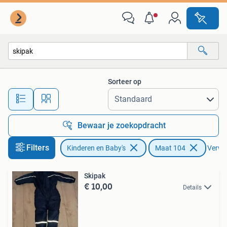
Kinderkleding | Maat 104
Sorteer op
Alle afstanden…
Bewaar je zoekopdracht
Filters
Kinderen en Baby's
Maat 104
Verwij
Skipak
€ 10,00
Details