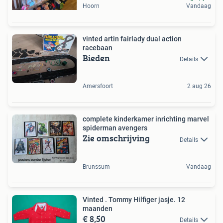
Hoorn
Vandaag
vinted artin fairlady dual action
racebaan
Bieden
Details
Amersfoort
2 aug 26
complete kinderkamer inrichting marvel
spiderman avengers
Zie omschrijving
Details
Brunssum
Vandaag
Vinted . Tommy Hilfiger jasje. 12
maanden
€ 8,50
Details