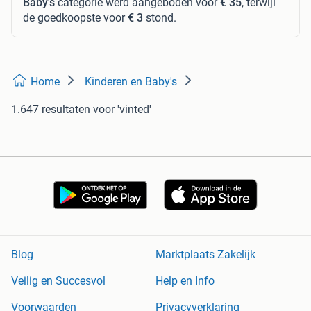
Baby's
categorie werd aangeboden voor
€ 35
, terwijl
de goedkoopste voor
€ 3
stond.
Home
Kinderen en Baby's
1.647 resultaten
voor 'vinted'
Blog
Marktplaats Zakelijk
Veilig en Succesvol
Help en Info
Voorwaarden
Privacyverklaring