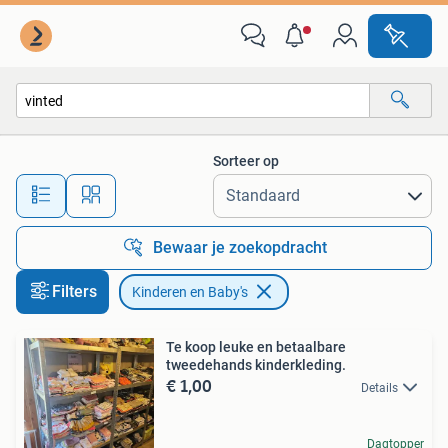
Kinderen en Baby's
Sorteer op
Alle afstanden…
Bewaar je zoekopdracht
Filters
Kinderen en Baby's
Te koop leuke en betaalbare
tweedehands kinderkleding.
€ 1,00
Details
Dagtopper