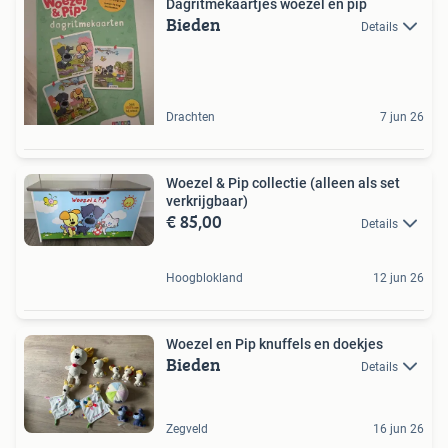
Dagritmekaartjes woezel en pip
Bieden
Details
Drachten
7 jun 26
Woezel & Pip collectie (alleen als set
verkrijgbaar)
€ 85,00
Details
Hoogblokland
12 jun 26
Woezel en Pip knuffels en doekjes
Bieden
Details
Zegveld
16 jun 26