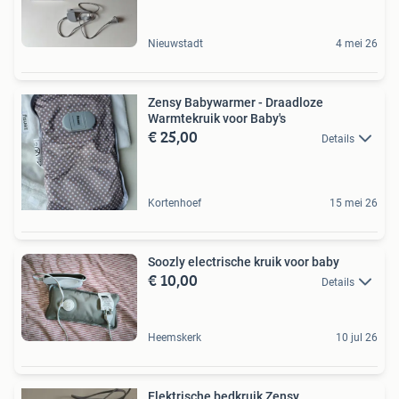
Nieuwstadt
4 mei 26
Zensy Babywarmer - Draadloze
Warmtekruik voor Baby's
€ 25,00
Details
Kortenhoef
15 mei 26
Soozly electrische kruik voor baby
€ 10,00
Details
Heemskerk
10 jul 26
Elektrische bedkruik Zensy