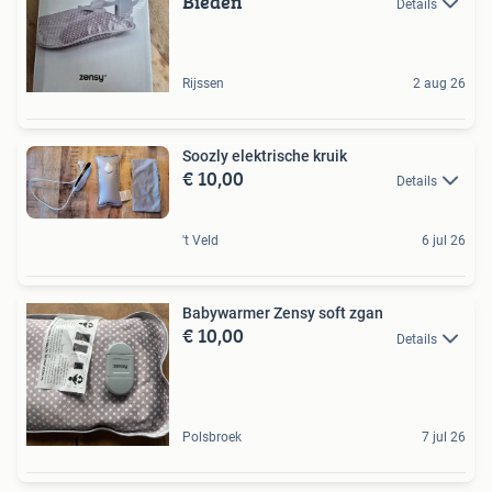
Bieden
Details
Rijssen
2 aug 26
Soozly elektrische kruik
€ 10,00
Details
't Veld
6 jul 26
Babywarmer Zensy soft zgan
€ 10,00
Details
Polsbroek
7 jul 26