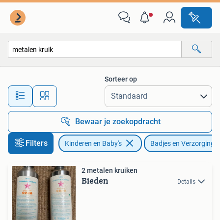
Badjes en Verzorging
Sorteer op
Alle afstanden…
Bewaar je zoekopdracht
Filters
Kinderen en Baby's
Badjes en Verzorging
2 metalen kruiken
Bieden
Details