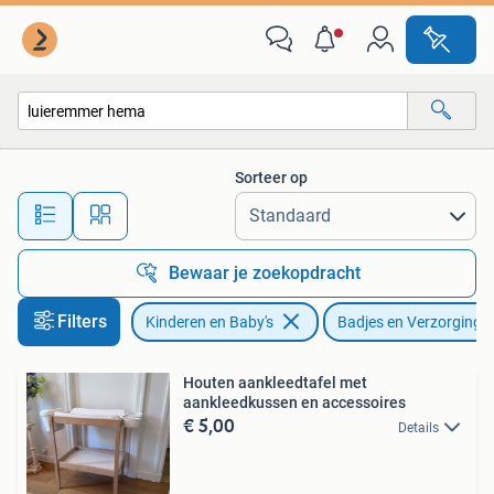
Badjes en Verzorging
Sorteer op
Alle afstanden…
Bewaar je zoekopdracht
Filters
Kinderen en Baby's
Badjes en Verzorging
Houten aankleedtafel met
aankleedkussen en accessoires
€ 5,00
Details