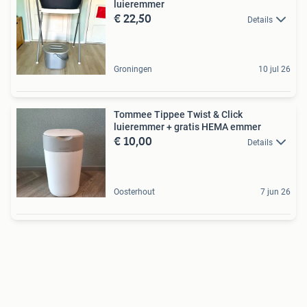
luieremmer
€ 22,50
Details
Groningen
10 jul 26
Tommee Tippee Twist & Click
luieremmer + gratis HEMA emmer
€ 10,00
Details
Oosterhout
7 jun 26