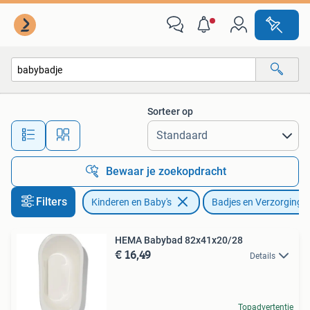
Badjes en Verzorging
Sorteer op
Alle afstanden…
Bewaar je zoekopdracht
Filters
Kinderen en Baby's
Badjes en Verzorging
HEMA Babybad 82x41x20/28
€ 16,49
Details
Topadvertentie