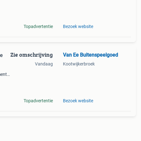
itvoer
Topadvertentie
Bezoek website
Zie omschrijving
Van Ee Buitenspeelgoed
Ee
Vandaag
Kootwijkerbroek
ment
ons
iste
Topadvertentie
Bezoek website