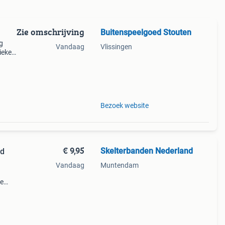
Zie omschrijving
Buitenspeelgoed Stouten
g
Vandaag
Vlissingen
ieker
itvoer
Bezoek website
€ 9,95
Skelterbanden Nederland
nd
Vandaag
Muntendam
ze
ers