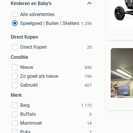
Kinderen en Baby's
Alle advertenties
Speelgoed | Buiten | Skelters
1.256
Direct Kopen
Direct Kopen
20
Conditie
Nieuw
696
Zo goed als nieuw
196
Gebruikt
607
Merk
Berg
1.172
Buffalo
0
Mammoet
14
Puky
2