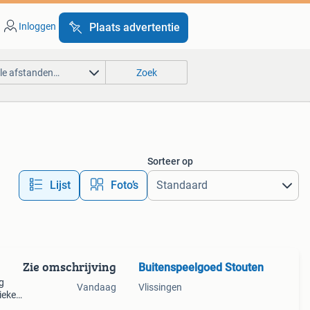
Inloggen
Plaats advertentie
lle afstanden…
Zoek
Sorteer op
Lijst
Foto’s
Zie omschrijving
Buitenspeelgoed Stouten
g
Vandaag
Vlissingen
ieker