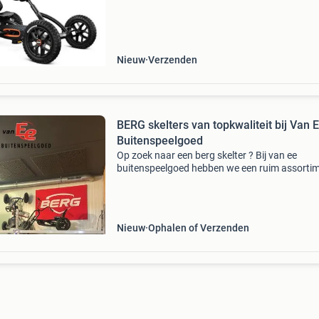
skelter is verkrijgbaar in verschillende stoere u
Nieuw
Verzenden
BERG skelters van topkwaliteit bij Van 
Buitenspeelgoed
Op zoek naar een berg skelter ? Bij van ee
buitenspeelgoed hebben we een ruim assorti
voor jong en oud. Het mooiste? Je kunt ze bij 
zelf komen testen! Zo weet je zeker dat je de ju
keuze m
Nieuw
Ophalen of Verzenden