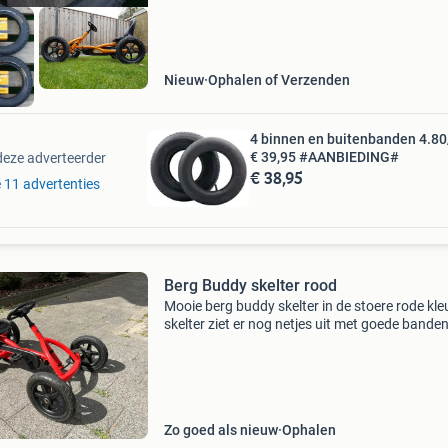
Nieuw
Ophalen of Verzenden
4 binnen en buitenbanden 4.80
€ 39,95 #AANBIEDING#
deze adverteerder
€ 38,95
e 11 advertenties
Berg Buddy skelter rood
Mooie berg buddy skelter in de stoere rode kle
skelter ziet er nog netjes uit met goede banden
Heeft een klein beetje oppervlakkige roestpunt
maar niets ernstigs. Hij heeft altijd droog in d
Zo goed als nieuw
Ophalen