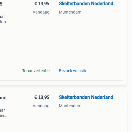
€ 13,95
Skelterbanden Nederland
95
Vandaag
Muntendam
aar
tunt
set 4
Topadvertentie
Bezoek website
€ 13,95
Skelterbanden Nederland
and,
Vandaag
Muntendam
aar
len