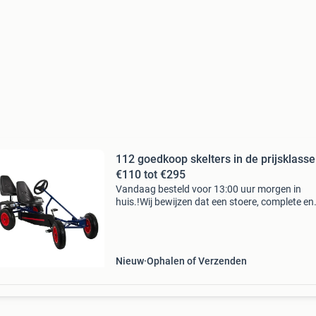
112 goedkoop skelters in de prijsklasse
€110 tot €295
Vandaag besteld voor 13:00 uur morgen in
huis.!Wij bewijzen dat een stoere, complete en
degelijke skelter voor een bodem prijs mogelijk 
Kijk snel op www.112Goedkoop.nl mocht u n
vragen hebben m
Nieuw
Ophalen of Verzenden