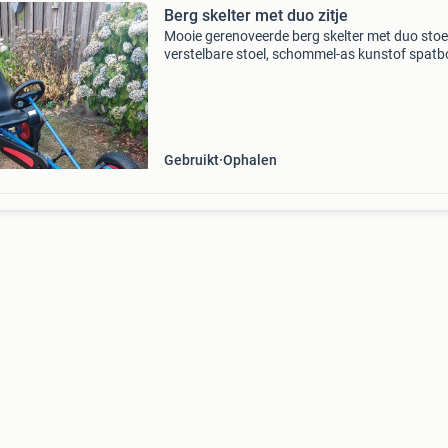
Berg skelter met duo zitje
Mooie gerenoveerde berg skelter met duo stoel
verstelbare stoel, schommel-as kunstof spat
met reflectoren trekhaak met borgveer geslot
kettingkast handrem met parkeerstand
Gebruikt
Ophalen