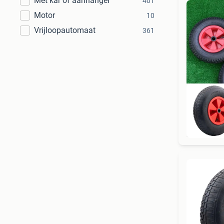
Met kar of aanhanger
401
Motor
10
Vrijloopautomaat
361