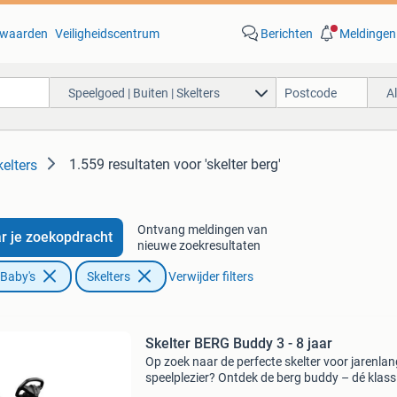
waarden
Veiligheidscentrum
Berichten
Meldingen
Speelgoed | Buiten | Skelters
A
1.559 resultaten
voor 'skelter berg'
kelters
Ontvang meldingen van
r je zoekopdracht
nieuwe zoekresultaten
 Baby's
Skelters
Verwijder filters
Skelter BERG Buddy 3 - 8 jaar
Op zoek naar de perfecte skelter voor jarenlan
speelplezier? Ontdek de berg buddy – dé klass
voor kinderen van 3 tot 8 jaar! Deze robuuste