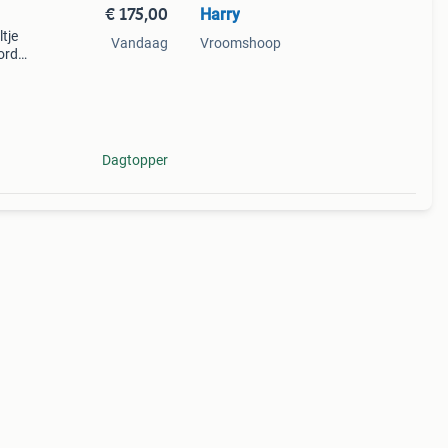
€ 175,00
Harry
tje
Vandaag
Vroomshoop
borden
en
Dagtopper