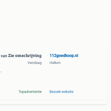
Zie omschrijving
112goedkoop.nl
 van
Vandaag
Hallum
is!!
og
Topadvertentie
Bezoek website