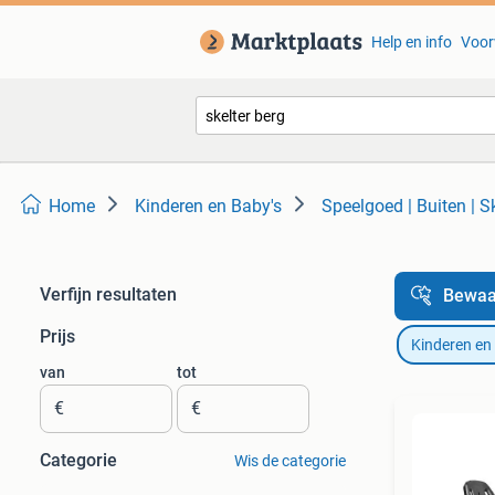
Help en info
Voor
Home
Kinderen en Baby's
Speelgoed | Buiten | S
Verfijn resultaten
Bewaa
Prijs
Kinderen en
van
tot
€
€
Categorie
Wis de categorie