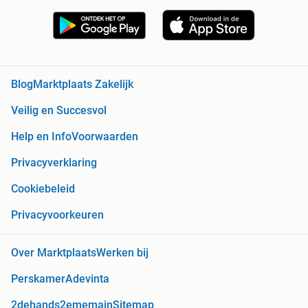
Blog
Marktplaats Zakelijk
Veilig en Succesvol
Help en Info
Voorwaarden
Privacyverklaring
Cookiebeleid
Privacyvoorkeuren
Over Marktplaats
Werken bij
Perskamer
Adevinta
2dehands
2ememain
Sitemap