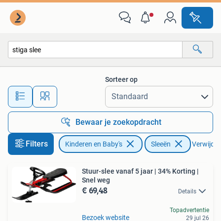
Speelgoed | Buiten | Sleeën
Sorteer op
Alle afstanden…
Bewaar je zoekopdracht
Filters
Kinderen en Baby's
Sleeën
Verwijder 
Stuur-slee vanaf 5 jaar | 34% Korting |
Snel weg
€ 69,48
Details
Topadvertentie
Bezoek website
29 jul 26