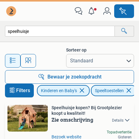
Speelgoed | Buiten | Speeltoestellen
Sorteer op
Alle afstanden…
Bewaar je zoekopdracht
Filters
Kinderen en Baby's
Speeltoestellen
V
Speelhuisje kopen? Bij Grootplezier
koopt u kwaliteit!
Zie omschrijving
Details
Topadvertentie
Bezoek website
Gisteren