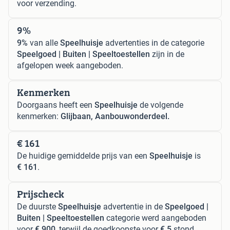
voor verzending.
9%
9%
van alle
Speelhuisje
advertenties in de categorie
Speelgoed | Buiten | Speeltoestellen
zijn in de
afgelopen week aangeboden.
Kenmerken
Doorgaans heeft een
Speelhuisje
de volgende
kenmerken:
Glijbaan, Aanbouwonderdeel.
€ 161
De huidige gemiddelde prijs van een
Speelhuisje
is
€ 161
.
Prijscheck
De duurste
Speelhuisje
advertentie in de
Speelgoed |
Buiten | Speeltoestellen
categorie werd aangeboden
voor
€ 900
, terwijl de goedkoopste voor
€ 5
stond.