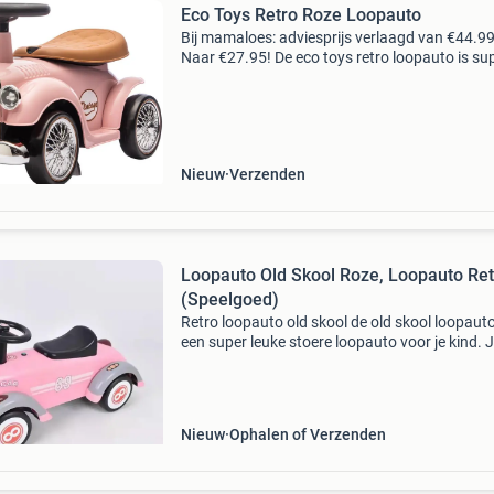
Eco Toys Retro Roze Loopauto
Bij mamaloes: adviesprijs verlaagd van €44.9
Naar €27.95! De eco toys retro loopauto is su
leuk! Je kindje rijdt stoer rond op de mooie lo
met stuurtje en claxon. Hij is gebruiksvr
Nieuw
Verzenden
Loopauto Old Skool Roze, Loopauto Ret
(Speelgoed)
Retro loopauto old skool de old skool loopauto
een super leuke stoere loopauto voor je kind. 
kind rijdt stoer rond op deze loopauto die ook
eens voorzien is van licht en geluid. De loopau
Nieuw
Ophalen of Verzenden