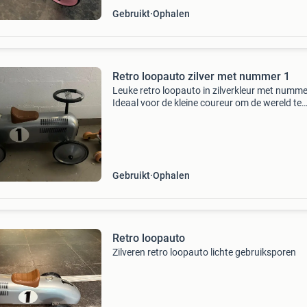
Gebruikt
Ophalen
Retro loopauto zilver met nummer 1
Leuke retro loopauto in zilverkleur met numme
Ideaal voor de kleine coureur om de wereld te
ontdekken. De auto is gebruikt, maar in goede
en klaar voor een volgende ronde speelplezier.
Gebruikt
Ophalen
Retro loopauto
Zilveren retro loopauto lichte gebruiksporen