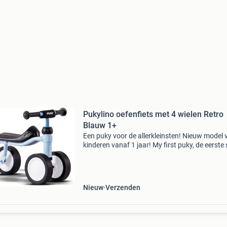
Pukylino oefenfiets met 4 wielen Retro
Blauw 1+
Een puky voor de allerkleinsten! Nieuw model 
kinderen vanaf 1 jaar! My first puky, de eerste
van de loopauto naar de loopfiets. Pukylino bi
kleine kinderen, die al lopen kunnen, een span
Nieuw
Verzenden