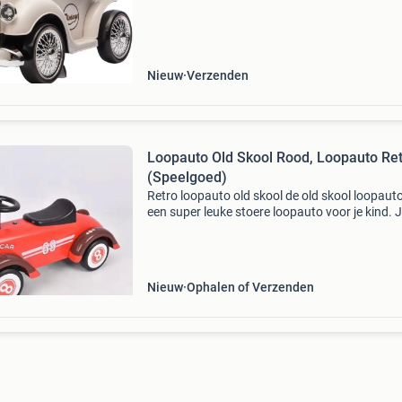
met stuurtje en claxon. Hij is gebruiksvr
Nieuw
Verzenden
Loopauto Old Skool Rood, Loopauto Re
(Speelgoed)
Retro loopauto old skool de old skool loopauto
een super leuke stoere loopauto voor je kind. 
kind rijdt stoer rond op deze loopauto die ook
eens voorzien is van licht en geluid. De loopau
Nieuw
Ophalen of Verzenden