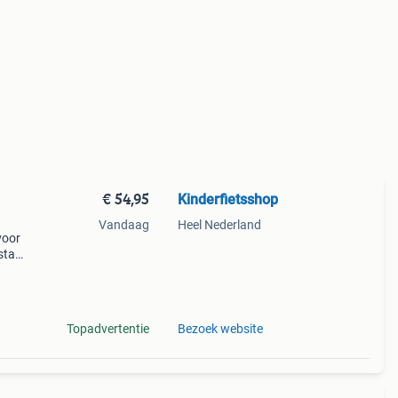
€ 54,95
Kinderfietsshop
Vandaag
Heel Nederland
voor
 stap
edt
n
Topadvertentie
Bezoek website