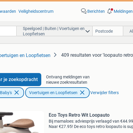
waarden
Veiligheidscentrum
Berichten
Meldingen
Speelgoed | Buiten | Voertuigen en
A
Loopfietsen
409 resultaten
voor 'loopauto retro
oertuigen en Loopfietsen
Ontvang meldingen van
r je zoekopdracht
nieuwe zoekresultaten
 Baby's
Voertuigen en Loopfietsen
Verwijder filters
Eco Toys Retro Wit Loopauto
Bij mamaloes: adviesprijs verlaagd van €44.9
Naar €27.95! De eco toys retro loopauto is su
leuk! Je kindje rijdt stoer rond op de mooie lo