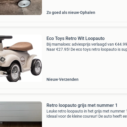
Zo goed als nieuw
Ophalen
Eco Toys Retro Wit Loopauto
Bij mamaloes: adviesprijs verlaagd van €44.9
Naar €27.95! De eco toys retro loopauto is su
leuk! Je kindje rijdt stoer rond op de mooie lo
met stuurtje en claxon. Hij is gebruiksvr
Nieuw
Verzenden
Retro loopauto grijs met nummer 1
Leuke retro loopauto in het grijs met nummer 
Ideaal voor de kleine coureur! De auto heeft e
klein krasje, zoals te zien op de foto, maar is v
in goede staat en klaar voor vele uren speelple