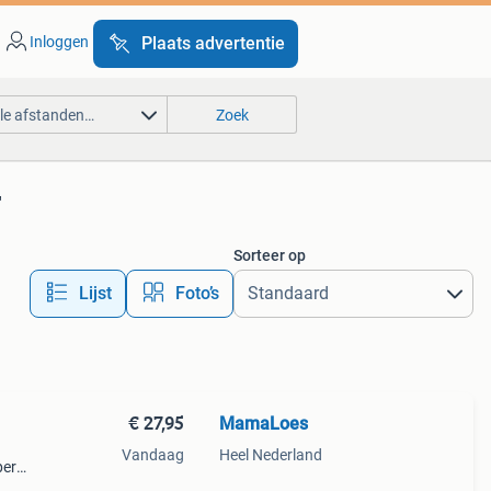
Inloggen
Plaats advertentie
lle afstanden…
Zoek
'
Sorteer op
Lijst
Foto’s
€ 27,95
MamaLoes
9
Vandaag
Heel Nederland
per
opauto