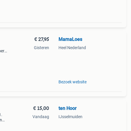
€ 27,95
MamaLoes
9
Gisteren
Heel Nederland
per
opauto
Bezoek website
€ 15,00
ten Hoor
1.
Vandaag
IJsselmuiden
en
erder
z