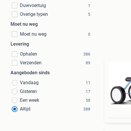
Duwvoertuig
1
Overige typen
5
Moet nu weg
Moet nu weg
0
Levering
Ophalen
386
Verzenden
89
Aangeboden sinds
Vandaag
11
Gisteren
17
Een week
58
Altijd
388