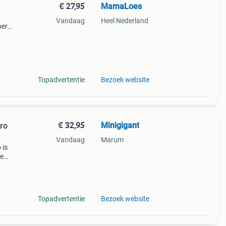
€ 27,95
MamaLoes
9
Vandaag
Heel Nederland
per
opauto
Topadvertentie
Bezoek website
€ 32,95
Minigigant
ro
Vandaag
Marum
 is
Je
 nog
to
Topadvertentie
Bezoek website