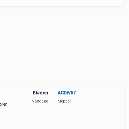
Bieden
ACDW57
r
Vandaag
Meppel
poren