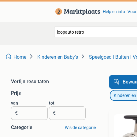
Help en info
Voor
Home
Kinderen en Baby's
Speelgoed | Buiten | V
Verfijn resultaten
Bewaa
Prijs
Kinderen en
van
tot
€
€
Categorie
Wis de categorie