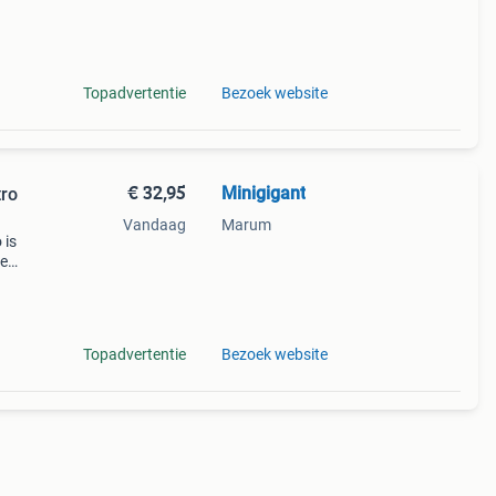
Topadvertentie
Bezoek website
€ 32,95
Minigigant
tro
Vandaag
Marum
 is
Je
 nog
to
Topadvertentie
Bezoek website