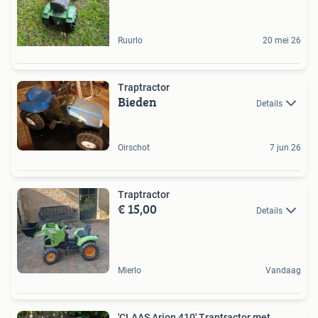
Ruurlo
20 mei 26
Traptractor
Bieden
Details
Oirschot
7 jun 26
Traptractor
€ 15,00
Details
Mierlo
Vandaag
'CLAAS Arion 410' Traptractor met