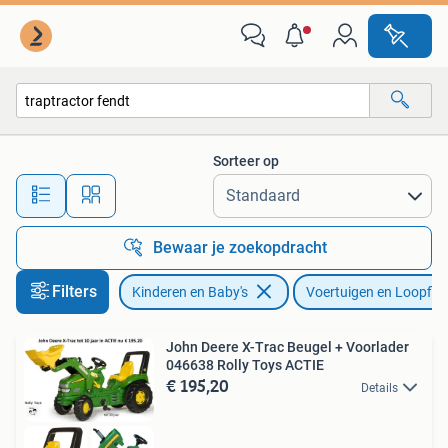
Speelgoed | Buiten | Voertuigen en Loopfietsen
Sorteer op
Alle afstanden…
Bewaar je zoekopdracht
Filters
Kinderen en Baby's
Voertuigen en Loopfie
John Deere X-Trac Beugel + Voorlader
046638 Rolly Toys ACTIE
€ 195,20
Details