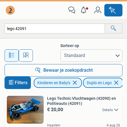
Speelgoed | Duplo en Lego
Sorteer op
Alle afstanden…
Bewaar je zoekopdracht
Filters
Kinderen en Baby's
Duplo en Lego
V
Lego Technic Vluchtwagen (42090) en
Politieauto (42091)
€ 20,00
Details
Haarlem
4 aug 26