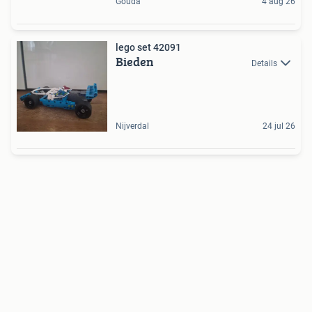
Gouda
4 aug 26
lego set 42091
Bieden
Details
Nijverdal
24 jul 26