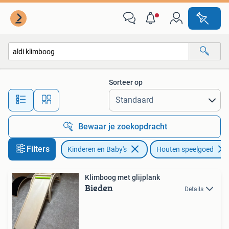
Speelgoed | Houten speelgoed
Sorteer op
Alle afstanden…
Bewaar je zoekopdracht
Filters
Kinderen en Baby's
Houten speelgoed
Klimboog met glijplank
Bieden
Details