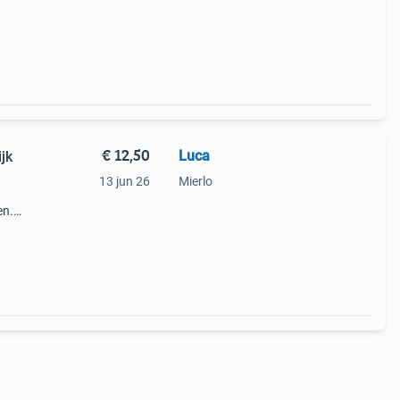
e dag
€ 12,50
Luca
jk
13 jun 26
Mierlo
en.
en en
lende