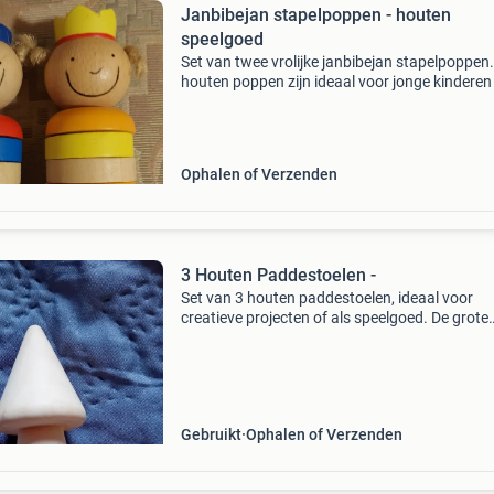
Janbibejan stapelpoppen - houten
speelgoed
Set van twee vrolijke janbibejan stapelpoppen
houten poppen zijn ideaal voor jonge kindere
hun fijne motoriek en kleurherkenning te
ontwikkelen. Ze zijn in goede staat en klaar vo
een volg
Ophalen of Verzenden
3 Houten Paddestoelen -
Set van 3 houten paddestoelen, ideaal voor
creatieve projecten of als speelgoed. De grote
paddestoel is 7 cm hoog en de twee kleinere
paddestoelen zijn 3 cm hoog. Eén van de klein
paddestoelen heeft
Gebruikt
Ophalen of Verzenden