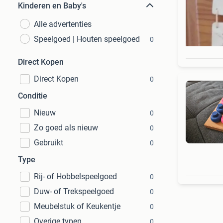
Kinderen en Baby's
Alle advertenties
Speelgoed | Houten speelgoed
0
Direct Kopen
Direct Kopen
0
Conditie
Nieuw
0
Zo goed als nieuw
0
Gebruikt
0
Type
Rij- of Hobbelspeelgoed
0
Duw- of Trekspeelgoed
0
Meubelstuk of Keukentje
0
Overige typen
0