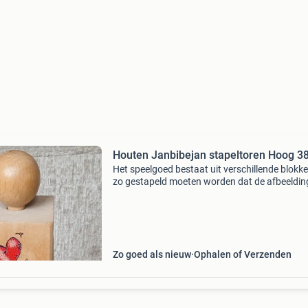
Houten Janbibe
Het speelgoed bestaat uit verschillende blokke
zo gestapeld moeten worden dat de afbeeldi
op de zijkanten kloppen de toren is bedoeld o
kinderen te leren tellen en puzzelen. Het materi
Zo goed als nieuw
Ophalen of Verzenden