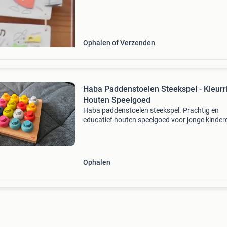
72 cm werking: kinderen leren spelenderwijs d
Ophalen of Verzenden
Haba Paddenstoelen Steekspel - Kleurri
Houten Speelgoed
Haba paddenstoelen steekspel. Prachtig en
educatief houten speelgoed voor jonge kinder
Het spel bestaat uit een houten plank met gat
16 kleurrijke houten paddenstoelen in verschil
kleuren
Ophalen