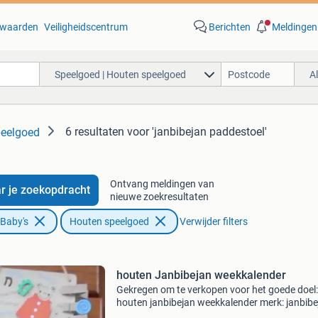
waarden
Veiligheidscentrum
Berichten
Meldingen
Speelgoed | Houten speelgoed
A
6 resultaten
voor 'janbibejan paddestoel'
peelgoed
Ontvang meldingen van
r je zoekopdracht
nieuwe zoekresultaten
 Baby's
Houten speelgoed
Verwijder filters
houten Janbibejan weekkalender
Gekregen om te verkopen voor het goede doel:
houten janbibejan weekkalender merk: janbibe
Materiaal: stevig, traditioneel gelakt hout. Len