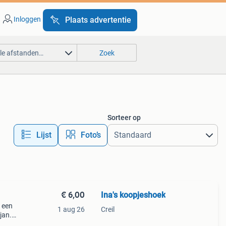
Inloggen
Plaats advertentie
lle afstanden…
Zoek
Sorteer op
Lijst
Foto’s
€ 6,00
Ina's koopjeshoek
 een
1 aug 26
Creil
jan.
gte