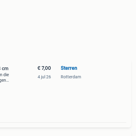
€ 7,00
Sterren
jan stapeltoren Hoog 38 cm
n die
4 jul 26
Rotterdam
ngen
m
aal is