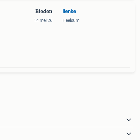
Bieden
lienke
14 mei 26
Heelsum