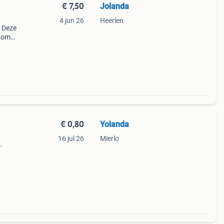
€ 7,50
Jolanda
4 jun 26
Heerlen
. Deze
n om
or
€ 0,80
Yolanda
16 jul 26
Mierlo
e