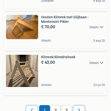
Zuidlaren
4 aug 26
Houten Klimrek met Glijbaan -
Montessori Pikler
€ 70,00
Details
Utrecht
3 aug 26
Klimrek/klimdriehoek
€ 43,00
Details
Arnhem
23 jul 26
1
2
3