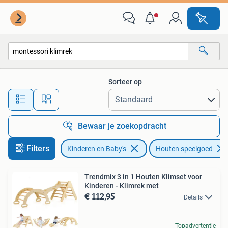
Speelgoed | Houten speelgoed
Sorteer op
Alle afstanden…
Bewaar je zoekopdracht
Filters
Kinderen en Baby's
Houten speelgoed
Trendmix 3 in 1 Houten Klimset voor
Kinderen - Klimrek met
€ 112,95
Details
Topadvertentie