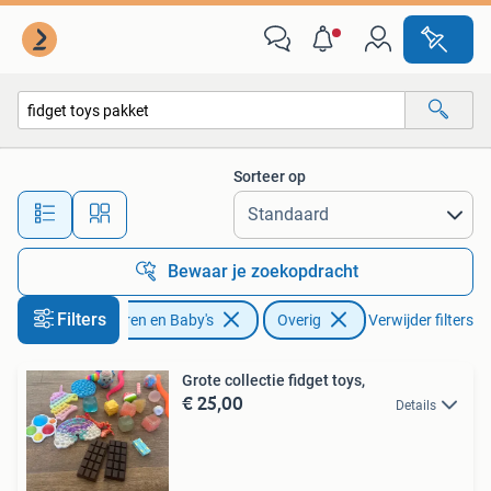
Speelgoed | Overig
Sorteer op
Alle afstanden…
Bewaar je zoekopdracht
Filters
Kinderen en Baby's
Overig
Verwijder filters
Grote collectie fidget toys,
€ 25,00
Details