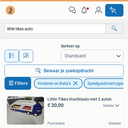
Speelgoed | Speelgoedvoertuigen
Sorteer op
Alle afstanden…
Bewaar je zoekopdracht
Filters
Kinderen en Baby's
Speelgoedvoertuigen
Little Tikes Vrachtauto met 2 auto's
€ 20,00
Details
Purmerend
Gisteren