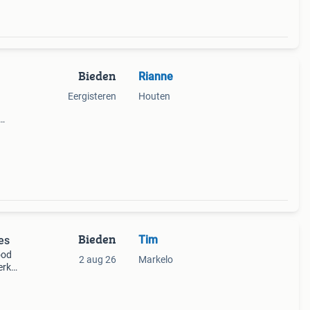
Bieden
Rianne
Eergisteren
Houten
t
ier
Bieden
Tim
es
ood
2 aug 26
Markelo
erk
 en
 2de