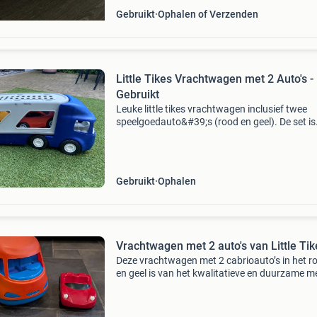
Gebruikt
Ophalen of Verzenden
Little Tikes Vrachtwagen met 2 Auto's -
Gebruikt
Leuke little tikes vrachtwagen inclusief twee
speelgoedauto&#39;s (rood en geel). De set is
gebruikt, maar verkeert in goede staat en heef
geen gebreken. Ideaal voor urenlang speelplez
voor de
Gebruikt
Ophalen
Vrachtwagen met 2 auto's van Little Tik
Deze vrachtwagen met 2 cabrioauto’s in het r
en geel is van het kwalitatieve en duurzame m
little tikes. Duo set aanwezig! De vrachtwagen
de auto&#39;s hebben enige slijtage. Ook een