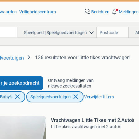
waarden
Veiligheidscentrum
Berichten
Meldingen
Speelgoed | Speelgoedvoertuigen
A
136 resultaten
voor 'little tikes vrachtwagen'
dvoertuigen
Ontvang meldingen van
r je zoekopdracht
nieuwe zoekresultaten
 Baby's
Speelgoedvoertuigen
Verwijder filters
Vrachtwagen Little Tikes met 2.Auto’s
Little tikes vrachtwagen met 2.auto’s