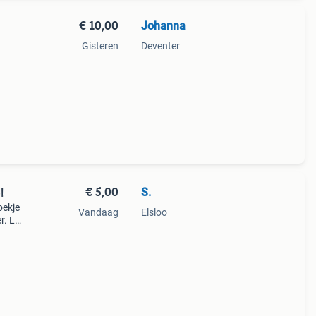
€ 10,00
Johanna
Gisteren
Deventer
€ 5,00
S.
!
oekje
Vandaag
Elsloo
r. Let