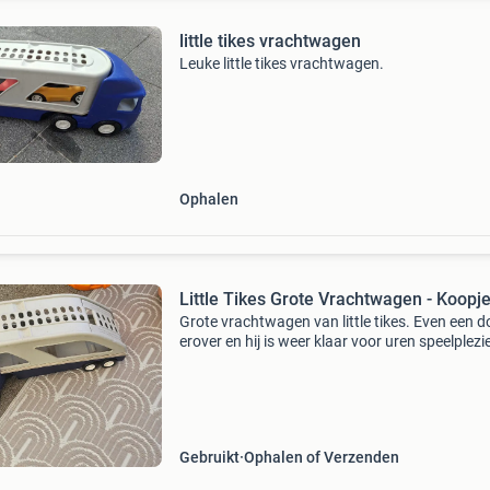
little tikes vrachtwagen
Leuke little tikes vrachtwagen.
Ophalen
Little Tikes Grote Vrachtwagen - Koopje
Grote vrachtwagen van little tikes. Even een d
erover en hij is weer klaar voor uren speelplezie
op: de 2 originele auto&#39;s ontbreken. Mag
daarom weg voor een koopje van €5.
Gebruikt
Ophalen of Verzenden