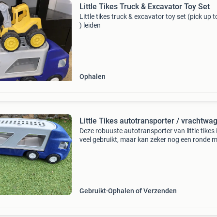
Little Tikes Truck & Excavator Toy Set
Little tikes truck & excavator toy set (pick up 
) leiden
Ophalen
Little Tikes autotransporter / vrachtwa
Deze robuuste autotransporter van little tikes 
veel gebruikt, maar kan zeker nog een ronde 
Ideaal voor urenlang speelplezier, zowel binne
buiten. De vrachtwagen is gemaakt van duur
ku
Gebruikt
Ophalen of Verzenden