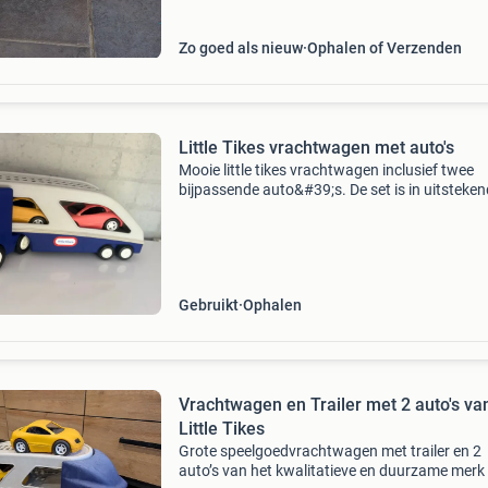
Zo goed als nieuw
Ophalen of Verzenden
Little Tikes vrachtwagen met auto's
Mooie little tikes vrachtwagen inclusief twee
bijpassende auto&#39;s. De set is in uitsteke
staat en er is weinig mee gespeeld, waardoor h
nog goed uitziet. Perfect voor uren speelplezie
Gebruikt
Ophalen
Vrachtwagen en Trailer met 2 auto's va
Little Tikes
Grote speelgoedvrachtwagen met trailer en 2
auto’s van het kwalitatieve en duurzame merk l