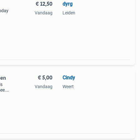
€ 12,50
dyrg
today
Vandaag
Leiden
€ 5,00
Cindy
gen
is
Vandaag
Weert
mee.
n als
zaam