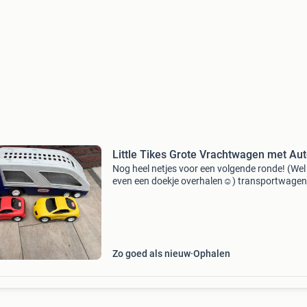
Little Tikes Grote Vrachtwagen met Aut
Nog heel netjes voor een volgende ronde! (Wel
even een doekje overhalen☺️) transportwagen
little tikes met klep om auto&#39;s te laden en
lossen. Toet-toet, beep-beep! Met de little tikes
Zo goed als nieuw
Ophalen