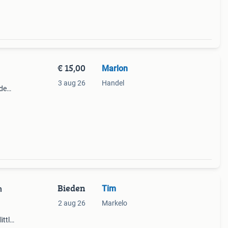
€ 15,00
Marlon
3 aug 26
Handel
nde
et er
r!
Bieden
Tim
n
2 aug 26
Markelo
ittle