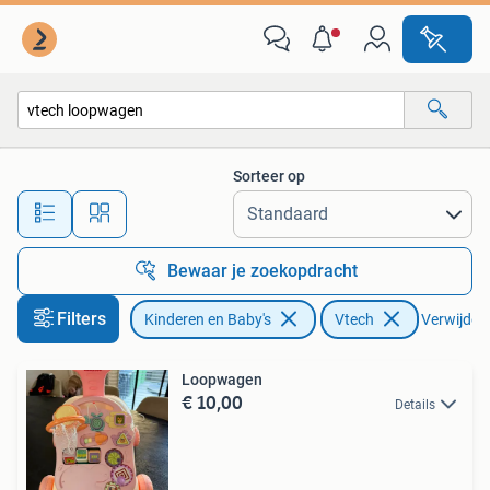
Speelgoed | Vtech
Sorteer op
Alle afstanden…
Bewaar je zoekopdracht
Filters
Kinderen en Baby's
Vtech
Verwijder f
Loopwagen
€ 10,00
Details