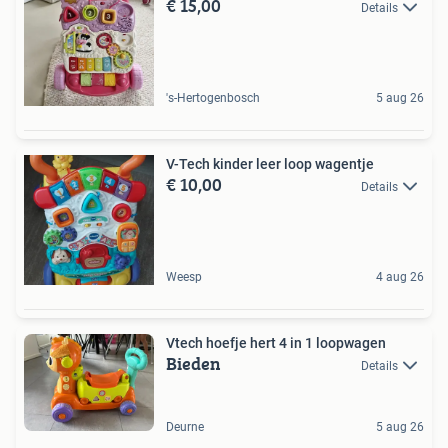
€ 15,00
Details
's-Hertogenbosch
5 aug 26
V-Tech kinder leer loop wagentje
€ 10,00
Details
Weesp
4 aug 26
Vtech hoefje hert 4 in 1 loopwagen
Bieden
Details
Deurne
5 aug 26