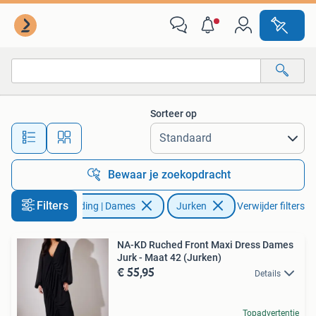
Jurken
Sorteer op
Alle afstanden…
Bewaar je zoekopdracht
Filters
Kleding | Dames
Jurken
Verwijder filters
NA-KD Ruched Front Maxi Dress Dames
Jurk - Maat 42 (Jurken)
€ 55,95
Details
Topadvertentie