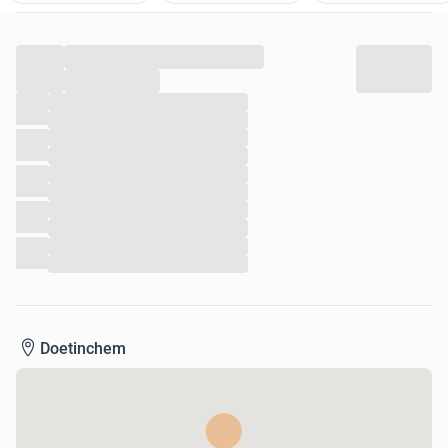
...
...
...
...
...
...
...
...
...
...
...
...
Doetinchem