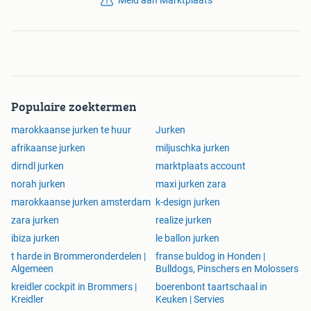
Meld aan Marktplaats
Populaire zoektermen
marokkaanse jurken te huur
Jurken
afrikaanse jurken
miljuschka jurken
dirndl jurken
marktplaats account
norah jurken
maxi jurken zara
marokkaanse jurken amsterdam
k-design jurken
zara jurken
realize jurken
ibiza jurken
le ballon jurken
t harde in Brommeronderdelen |
franse buldog in Honden |
Algemeen
Bulldogs, Pinschers en Molossers
kreidler cockpit in Brommers |
boerenbont taartschaal in
Kreidler
Keuken | Servies